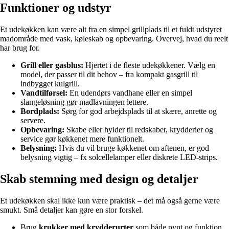
Funktioner og udstyr
Et udekøkken kan være alt fra en simpel grillplads til et fuldt udstyret
madområde med vask, køleskab og opbevaring. Overvej, hvad du reelt
har brug for.
Grill eller gasblus:
Hjertet i de fleste udekøkkener. Vælg en
model, der passer til dit behov – fra kompakt gasgrill til
indbygget kulgrill.
Vandtilførsel:
En udendørs vandhane eller en simpel
slangeløsning gør madlavningen lettere.
Bordplads:
Sørg for god arbejdsplads til at skære, anrette og
servere.
Opbevaring:
Skabe eller hylder til redskaber, krydderier og
service gør køkkenet mere funktionelt.
Belysning:
Hvis du vil bruge køkkenet om aftenen, er god
belysning vigtig – fx solcellelamper eller diskrete LED-strips.
Skab stemning med design og detaljer
Et udekøkken skal ikke kun være praktisk – det må også gerne være
smukt. Små detaljer kan gøre en stor forskel.
Brug
krukker med krydderurter
som både pynt og funktion.