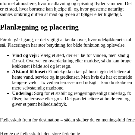
uformel atmosfære, hvor madlavning og spisning flyder sammen. Det
er et sted, hvor børnene kan hjælpe til, og hvor gæsterne naturligt
samles omkring duften af mad og lyden af bølger eller fuglefløjt.
Planlægning og placering
Før du går i gang, er det vigtigt at tænke over, hvor udekøkkenet skal
stå. Placeringen har stor betydning for både funktion og oplevelse.
Vind og vejr:
Vælg et sted, der er i læ for vinden, men stadig
får sol. Overvej en overdækning eller markise, så du kan bruge
køkkenet i både sol og let regn.
Afstand til huset:
Et udekøkken tæt på huset gør det lettere at
hente vand, service og ingredienser. Men hvis du har et område
længere væk – fx ved en terrasse med udsigt – kan du skabe en
mere selvstændig madzone.
Underlag:
Sørg for et stabilt og rengøringsvenligt underlag, fx
fliser, træterrasse eller grus. Det gør det lettere at holde rent og
giver et pænt helhedsindtryk.
Fællesskab frem for destination – sådan skaber du en meningsfuld ferie
Hygge og fællesskab i den store feriebolig