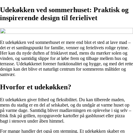
Udekøkken ved sommerhuset: Praktisk og
inspirerende design til ferielivet
Et udekøkken ved sommerhuset er mere end blot et sted at lave mad –
det er et samlingspunkt for familie, venner og ferielivets rolige rytme.
Her kan du nyde duften af frisklavet mad, mens du mærker solen og
vinden, og samtidig slippe for at løbe frem og tilbage mellem hus og
terrasse. Udekøkkenet forener funktionalitet og hygge, og med det rette
design kan det blive et naturligt centrum for sommerens måltider og
samvær.
Hvorfor et udekøkken?
Et udekøkken giver frihed og fleksibilitet. Du kan tilberede maden,
mens du stadig er en del af selskabet, og du undgår at varme huset op
på varme dage. Samtidig bliver madlavningen en oplevelse i sig selv –
frisk fisk på grillen, nyopgravede kartofler på gasblusset eller pizza
bagt i stenovn under åben himmel.
For mange handler det også om stemning. Et udekøkken skaber en