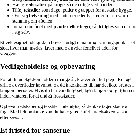
Hæng
redskaber
på kroge, så de er lige ved hånden.
Tilføj
tekstiler
som duge, puder og tæpper for at skabe hygge.
Overvej
belysning
med lanterner eller lyskæder for en varm
stemning om aftenen.
Indram området med
planter eller hegn
, så det føles som et rum
i sig selv.
Et veldesignet udekøkken bliver hurtigt et naturligt samlingspunkt – et
sted, hvor man mødes, laver mad og nyder ferielivet uden for
væggene.
Vedligeholdelse og opbevaring
For at dit udekøkken holder i mange år, kræver det lidt pleje. Rengør
grill og overflader jævnligt, og dæk køkkenet til, når det ikke bruges i
længere perioder. Hvis du har vandtilførsel, bør slanger og rør tømmes
inden vinteren for at undgå frostskader.
Opbevar redskaber og tekstiler indendørs, så de ikke tager skade af
fugt. Med lidt omtanke kan du have glæde af dit udekøkken sæson
efter sæson.
Et fristed for sanserne