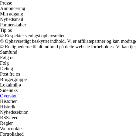
Presse
Annoncering
Min adgang
Nyhedsmail
Partnerskaber
Tip os
© Respekter venligst ophavsretten.
© Ophavsretligt beskyttet indhold. Vi er affiliatepartner og kan modtag
© Rettighederne til alt indhold på dette website forbeholdes. Vi kan t
Samfund
Følg os
Følg
Deling
Post fra os
Brugergruppe
Lokalmiljø
Sidelinks
Oversigt
Historier
Historik
Nyhedssektion
RSS-feed
Regler
Webcookies
Fortrolighed