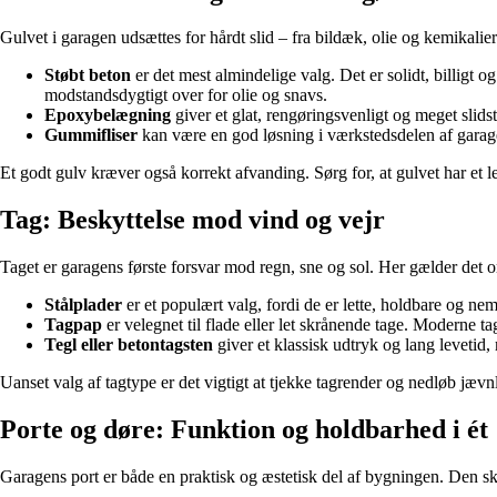
Gulvet i garagen udsættes for hårdt slid – fra bildæk, olie og kemikalier
Støbt beton
er det mest almindelige valg. Det er solidt, billigt
modstandsdygtigt over for olie og snavs.
Epoxybelægning
giver et glat, rengøringsvenligt og meget slids
Gummifliser
kan være en god løsning i værkstedsdelen af garage
Et godt gulv kræver også korrekt afvanding. Sørg for, at gulvet har et le
Tag: Beskyttelse mod vind og vejr
Taget er garagens første forsvar mod regn, sne og sol. Her gælder det 
Stålplader
er et populært valg, fordi de er lette, holdbare og n
Tagpap
er velegnet til flade eller let skrånende tage. Moderne t
Tegl eller betontagsten
giver et klassisk udtryk og lang levetid
Uanset valg af tagtype er det vigtigt at tjekke tagrender og nedløb jæv
Porte og døre: Funktion og holdbarhed i ét
Garagens port er både en praktisk og æstetisk del af bygningen. Den sk