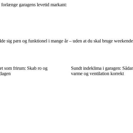
 forlænge garagens levetid markant:
de sig pæn og funktionel i mange år – uden at du skal bruge weekende
t som frirum: Skab ro og
Sundt indeklima i garagen: Såda
rdagen
varme og ventilation korrekt