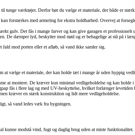
 til tunge værktøjer. Derfor bør du vælge et materiale, der både er stærkt
 og kan forstærkes med armering for ekstra holdbarhed. Overvej at forseg
tærkt gulv. Det fås i mange farver og kan give garagen et professionelt 
n. De dæmper lyd, beskytter mod stød og er behagelige at stå på i læng
t fald mod porten eller et afløb, så vand ikke samler sig.
om at vælge et materiale, der kan holde tæt i mange år uden hyppig vedl
emme at montere. De kræver kun minimal vedligeholdelse og kan holde i fl
agpap fås i flere lag og med UV-beskyttelse, hvilket forlænger levetiden 
, men kræver en stærk konstruktion og lidt mere vedligeholdelse.
nligt, så vand ledes væk fra bygningen.
al kunne modstå vind, fugt og daglig brug uden at miste funktionalitet.