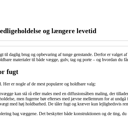
edligeholdelse og længere levetid
t til daglig brug og opbevaring af tunge genstande. Derfor er valget af
oldbare materialer til både vægge, gulv, tag og porte – og hvordan du få
r fugt
. Her er nogle af de mest populære og holdbare valg:
vægge kan stå rå eller males med en diffusionsåben maling, der tillader 
oldelse, men fugerne bør efterses med jævne mellemrum for at undgå 
 vægt med høj holdbarhed. De tåler fugt og kræver kun lejlighedsvis re
isolering bag væggene. Det beskytter både konstruktionen og de ting, d