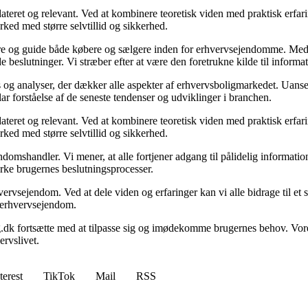
ateret og relevant. Ved at kombinere teoretisk viden med praktisk erfarin
rked med større selvtillid og sikkerhed.
ormere og guide både købere og sælgere inden for erhvervsejendomme. M
de beslutninger. Vi stræber efter at være den foretrukne kilde til inf
 og analyser, der dækker alle aspekter af erhvervsboligmarkedet. Uanset
ar forståelse af de seneste tendenser og udviklinger i branchen.
ateret og relevant. Ved at kombinere teoretisk viden med praktisk erfarin
rked med større selvtillid og sikkerhed.
domshandler. Vi mener, at alle fortjener adgang til pålidelig informati
yrke brugernes beslutningsprocesser.
vervsejendom. Ved at dele viden og erfaringer kan vi alle bidrage til e
om erhvervsejendom.
g.dk fortsætte med at tilpasse sig og imødekomme brugernes behov. Vore
rvslivet.
terest
TikTok
Mail
RSS