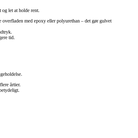
 og let at holde rent.
le overfladen med epoxy eller polyurethan – det gør gulvet
udtryk.
ere tid.
igeholdelse.
ere årtier.
betydeligt.