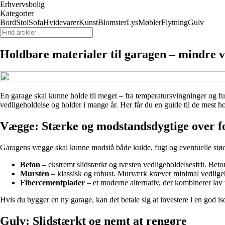
Erhvervsbolig
Kategorier
Bord
Stol
Sofa
Hvidevarer
Kunst
Blomster
Lys
Møbler
Flytning
Gulv
Holdbare materialer til garagen – mindre v
En garage skal kunne holde til meget – fra temperatursvingninger og fug
vedligeholdelse og holder i mange år. Her får du en guide til de mest h
Vægge: Stærke og modstandsdygtige over fo
Garagens vægge skal kunne modstå både kulde, fugt og eventuelle stød
Beton
– ekstremt slidstærkt og næsten vedligeholdelsesfrit. Beton
Mursten
– klassisk og robust. Murværk kræver minimal vedligeh
Fibercementplader
– et moderne alternativ, der kombinerer lav
Hvis du bygger en ny garage, kan det betale sig at investere i en god 
Gulv: Slidstærkt og nemt at rengøre