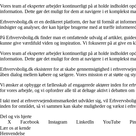
Vores team af eksperter arbejder kontinuerligt på at holde indholdet opd
information. Dette gør det muligt for dem at navigere i et komplekst ma
Erhvervsbolig.dk er en dedikeret platform, der har til formål at inf
indsigter og analyser, der kan hjælpe brugerne med at træffe informere
På Erhvervsbolig.dk finder man et omfattende udvalg af artikler, guides
kunne give værdifuld viden og inspiration. Vi fokuserer på at give en kl
Vores team af eksperter arbejder kontinuerligt på at holde indholdet opd
information. Dette gør det muligt for dem at navigere i et komplekst ma
Erhvervsbolig.dk eksisterer for at skabe gennemsigtighed i erhvervsejen
åben dialog mellem købere og sælgere. Vores mission er at støtte og st
Vi ønsker at opbygge et fællesskab af engagerede aktører inden for erh
for vores arbejde, og vi opfordrer alle til at deltage aktivt i debatten 
I takt med at erhvervsejendomsmarkedet udvikler sig, vil Erhvervsboli
inden for området, så vi sammen kan skabe muligheder og vækst i erhve
Del og vis hjerte
X
Facebook
Instagram
LinkedIn
YouTube
Pin
Lær os at kende
Henvendelse