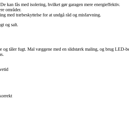
De kan fås med isolering, hvilket gør garagen mere energieffektiv.
ære områder.
ing med træbeskyttelse for at undgå råd og misfarvning.
gt og salt.
 og tåler fugt. Mal væggene med en slidstærk maling, og brug LED-belys
ns.
vetid
korrekt