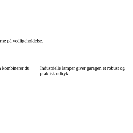
rne på vedligeholdelse.
n kombinerer du
Industrielle lamper giver garagen et robust og
praktisk udtryk