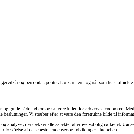
ugervilkår og persondatapolitik. Du kan nemt og når som helst afmelde d
ormere og guide både købere og sælgere inden for erhvervsejendomme. M
de beslutninger. Vi stræber efter at være den foretrukne kilde til inf
 og analyser, der dækker alle aspekter af erhvervsboligmarkedet. Uanset
ar forståelse af de seneste tendenser og udviklinger i branchen.