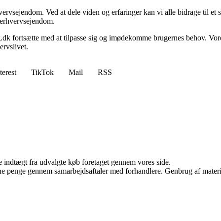
vervsejendom. Ved at dele viden og erfaringer kan vi alle bidrage til e
om erhvervsejendom.
g.dk fortsætte med at tilpasse sig og imødekomme brugernes behov. Vore
rvslivet.
terest
TikTok
Mail
RSS
e indtægt fra udvalgte køb foretaget gennem vores side.
jene penge gennem samarbejdsaftaler med forhandlere. Genbrug af materi