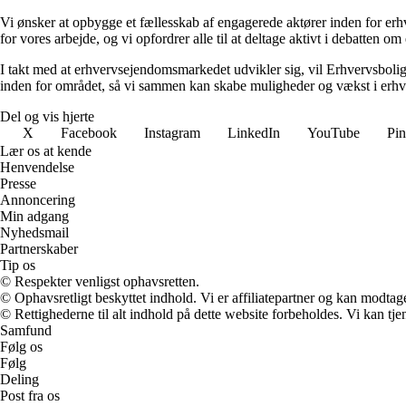
Vi ønsker at opbygge et fællesskab af engagerede aktører inden for erh
for vores arbejde, og vi opfordrer alle til at deltage aktivt i debatten 
I takt med at erhvervsejendomsmarkedet udvikler sig, vil Erhvervsboli
inden for området, så vi sammen kan skabe muligheder og vækst i erhve
Del og vis hjerte
X
Facebook
Instagram
LinkedIn
YouTube
Pin
Lær os at kende
Henvendelse
Presse
Annoncering
Min adgang
Nyhedsmail
Partnerskaber
Tip os
© Respekter venligst ophavsretten.
© Ophavsretligt beskyttet indhold. Vi er affiliatepartner og kan modtag
© Rettighederne til alt indhold på dette website forbeholdes. Vi kan t
Samfund
Følg os
Følg
Deling
Post fra os