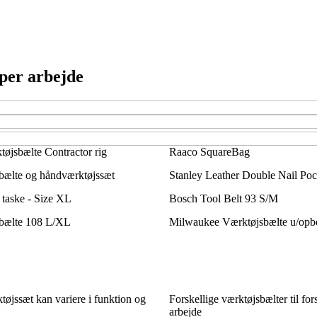
yper arbejde
øjsbælte Contractor rig
Raaco SquareBag
bælte og håndværktøjssæt
Stanley Leather Double Nail Po
taske - Size XL
Bosch Tool Belt 93 S/M
bælte 108 L/XL
Milwaukee Værktøjsbælte u/opb
øjssæt kan variere i funktion og
Forskellige værktøjsbælter til for
arbejde