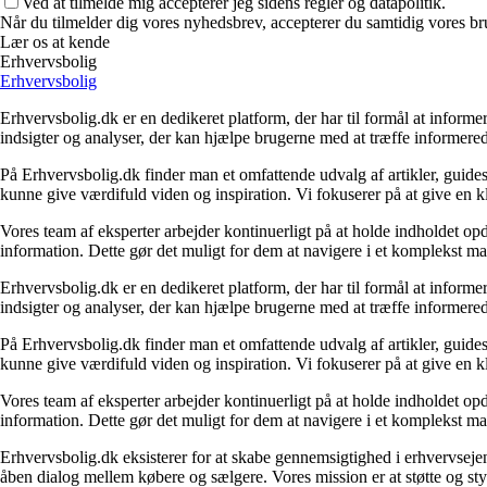
Ved at tilmelde mig accepterer jeg sidens regler og datapolitik.
Når du tilmelder dig vores nyhedsbrev, accepterer du samtidig vores br
Lær os at kende
Erhvervsbolig
Erhvervsbolig
Erhvervsbolig.dk er en dedikeret platform, der har til formål at inf
indsigter og analyser, der kan hjælpe brugerne med at træffe informere
På Erhvervsbolig.dk finder man et omfattende udvalg af artikler, guides
kunne give værdifuld viden og inspiration. Vi fokuserer på at give en kl
Vores team af eksperter arbejder kontinuerligt på at holde indholdet opd
information. Dette gør det muligt for dem at navigere i et komplekst ma
Erhvervsbolig.dk er en dedikeret platform, der har til formål at inf
indsigter og analyser, der kan hjælpe brugerne med at træffe informere
På Erhvervsbolig.dk finder man et omfattende udvalg af artikler, guides
kunne give værdifuld viden og inspiration. Vi fokuserer på at give en kl
Vores team af eksperter arbejder kontinuerligt på at holde indholdet opd
information. Dette gør det muligt for dem at navigere i et komplekst ma
Erhvervsbolig.dk eksisterer for at skabe gennemsigtighed i erhvervsejen
åben dialog mellem købere og sælgere. Vores mission er at støtte og st