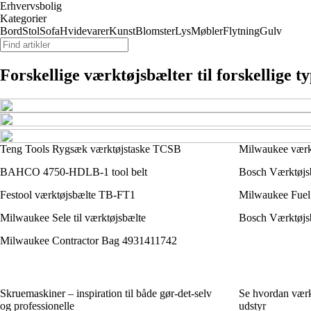
Erhvervsbolig
Kategorier
Bord
Stol
Sofa
Hvidevarer
Kunst
Blomster
Lys
Møbler
Flytning
Gulv
Forskellige værktøjsbælter til forskellige t
Teng Tools Rygsæk værktøjstaske TCSB
Milwaukee værkt
BAHCO 4750-HDLB-1 tool belt
Bosch Værktøjs
Festool værktøjsbælte TB-FT1
Milwaukee Fuel 
Milwaukee Sele til værktøjsbælte
Bosch Værktøjs
Milwaukee Contractor Bag 4931411742
Skruemaskiner – inspiration til både gør-det-selv
Se hvordan værkt
og professionelle
udstyr