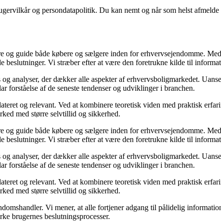
ugervilkår og persondatapolitik. Du kan nemt og når som helst afmelde d
ormere og guide både købere og sælgere inden for erhvervsejendomme. M
de beslutninger. Vi stræber efter at være den foretrukne kilde til inf
 og analyser, der dækker alle aspekter af erhvervsboligmarkedet. Uanset
ar forståelse af de seneste tendenser og udviklinger i branchen.
ateret og relevant. Ved at kombinere teoretisk viden med praktisk erfarin
rked med større selvtillid og sikkerhed.
ormere og guide både købere og sælgere inden for erhvervsejendomme. M
de beslutninger. Vi stræber efter at være den foretrukne kilde til inf
 og analyser, der dækker alle aspekter af erhvervsboligmarkedet. Uanset
ar forståelse af de seneste tendenser og udviklinger i branchen.
ateret og relevant. Ved at kombinere teoretisk viden med praktisk erfarin
rked med større selvtillid og sikkerhed.
domshandler. Vi mener, at alle fortjener adgang til pålidelig informati
yrke brugernes beslutningsprocesser.