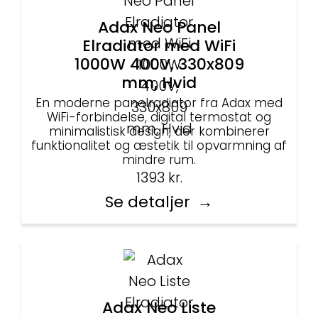
Adax Neo Panel
Elradiator med WiFi
1000W 400V, 330x809
mm, Hvid
En moderne panelradiator fra Adax med
WiFi-forbindelse, digital termostat og
minimalistisk design, der kombinerer
funktionalitet og æstetik til opvarmning af
mindre rum.
1393
kr.
Se detaljer
Adax Neo Liste