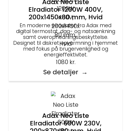
Adax Neo Liste
Elradiator 1200W 400V,
200x1450x80 mm, Hvid
En moderne elradiator fra Adax med
digital termostat, dag- og natsænkning
samt overophedningsbeskyttelse.
Designet til diskret opvarmning i hjemmet
med fokus på brugervenlighed og
energieffektivitet.
1080
kr.
Se detaljer
Adax Neo Liste
Elradiator 600W 230V,
200x870x80 mm, Hvid