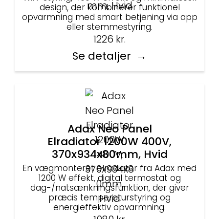
design, der kombinerer funktionel
opvarmning med smart betjening via app
eller stemmestyring.
1226
kr.
Se detaljer
Adax Neo Panel
Elradiator 1200W 400V,
370x934x80mm, Hvid
En vægmonteret elradiator fra Adax med
1200 W effekt, digital termostat og
dag-/natsænkningsfunktion, der giver
præcis temperaturstyring og
energieffektiv opvarmning.