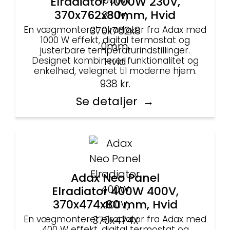
Elradiator 1000W 230V,
370x762x80mm, Hvid
En vægmonteret elradiator fra Adax med
1000 W effekt, digital termostat og
justerbare temperaturindstillinger.
Designet kombinerer funktionalitet og
enkelhed, velegnet til moderne hjem.
938
kr.
Se detaljer
Adax Neo Panel
Elradiator 400W 400V,
370x474x80 mm, Hvid
En vægmonteret elradiator fra Adax med
400 W effekt, digital termostat og