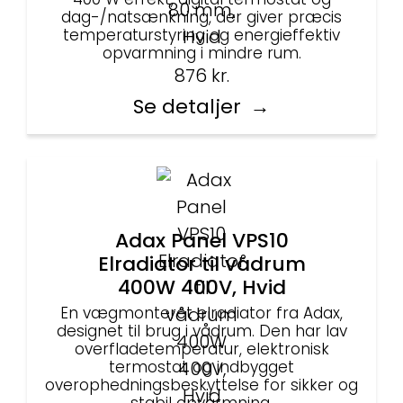
dag-/natsænkning, der giver præcis
temperaturstyring og energieffektiv
opvarmning i mindre rum.
876
kr.
Se detaljer
Adax Panel VPS10
Elradiator til vådrum
400W 400V, Hvid
En vægmonteret elradiator fra Adax,
designet til brug i vådrum. Den har lav
overfladetemperatur, elektronisk
termostat og indbygget
overophedningsbeskyttelse for sikker og