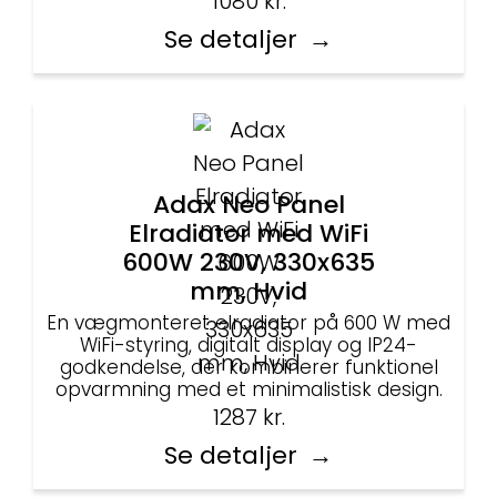
1080
kr.
Se detaljer
Adax Neo Panel
Elradiator med WiFi
600W 230V, 330x635
mm, Hvid
En vægmonteret elradiator på 600 W med
WiFi-styring, digitalt display og IP24-
godkendelse, der kombinerer funktionel
opvarmning med et minimalistisk design.
1287
kr.
Se detaljer