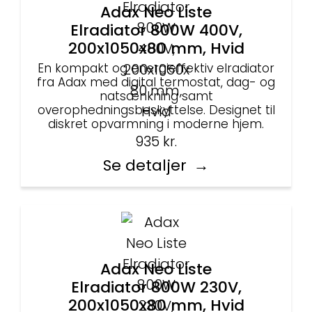
Adax Neo Liste
Elradiator 800W 400V,
200x1050x80 mm, Hvid
En kompakt og energieffektiv elradiator
fra Adax med digital termostat, dag- og
natsænkning samt
overophedningsbeskyttelse. Designet til
diskret opvarmning i moderne hjem.
935
kr.
Se detaljer
Adax Neo Liste
Elradiator 800W 230V,
200x1050x80 mm, Hvid