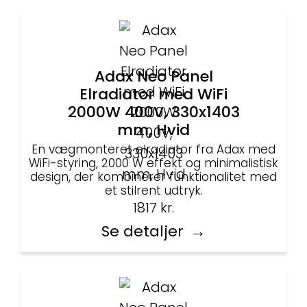
Adax Neo Panel
Elradiator med WiFi
2000W 400V, 330x1403
mm, Hvid
En vægmonteret elradiator fra Adax med
WiFi-styring, 2000 W effekt og minimalistisk
design, der kombinerer funktionalitet med
et stilrent udtryk.
1817
kr.
Se detaljer