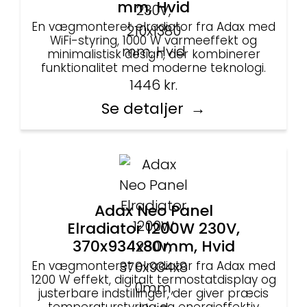
mm, Hvid
En vægmonteret elradiator fra Adax med
WiFi-styring, 1000 W varmeeffekt og
minimalistisk design, der kombinerer
funktionalitet med moderne teknologi.
1446
kr.
Se detaljer
Adax Neo Panel
Elradiator 1200W 230V,
370x934x80mm, Hvid
En vægmonteret elradiator fra Adax med
1200 W effekt, digitalt termostatdisplay og
justerbare indstillinger, der giver præcis