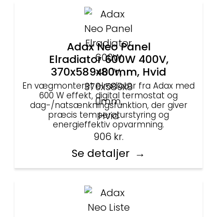
Adax Neo Panel
Elradiator 600W 400V,
370x589x80mm, Hvid
En vægmonteret elradiator fra Adax med
600 W effekt, digital termostat og
dag-/natsænkningsfunktion, der giver
præcis temperaturstyring og
energieffektiv opvarmning.
906
kr.
Se detaljer