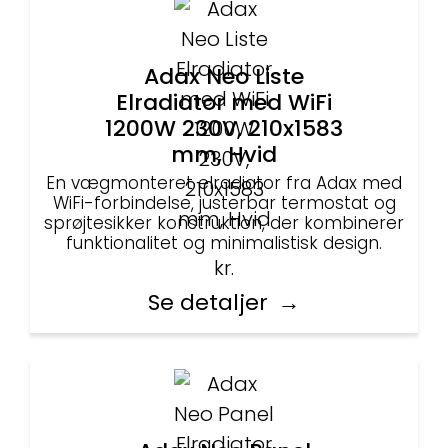
Adax Neo Liste
Elradiator med WiFi
1200W 230V, 210x1583
mm, Hvid
En vægmonteret elradiator fra Adax med
WiFi-forbindelse, justerbar termostat og
sprøjtesikker konstruktion, der kombinerer
funktionalitet og minimalistisk design.
kr.
Se detaljer