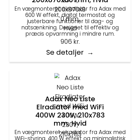
En vægmonteret elradiator fra Adax med
600 W effekt, digital termostat og
justerbare funktioner til dag- og
natsænkning. Designet til effektiv og
præcis opvarmning i mindre rum.
906
kr.
Se detaljer
Adax Neo Liste
Elradiator med WiFi
400W 230V, 210x783
mm, Hvid
En vægmonteret elradiator fra Adax med
WiFi-styring, 400 W effekt og minimalistisk