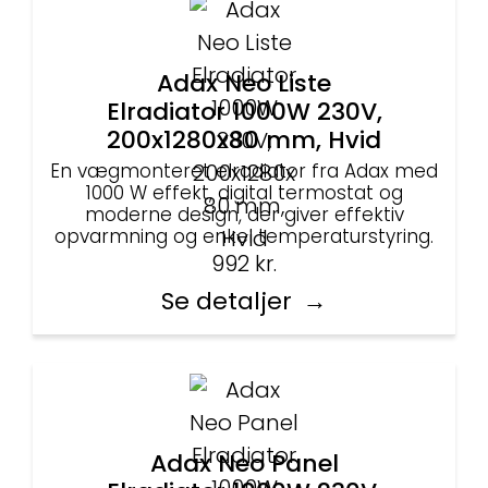
Adax Neo Liste
Elradiator 1000W 230V,
200x1280x80 mm, Hvid
En vægmonteret elradiator fra Adax med
1000 W effekt, digital termostat og
moderne design, der giver effektiv
opvarmning og enkel temperaturstyring.
992
kr.
Se detaljer
Adax Neo Panel