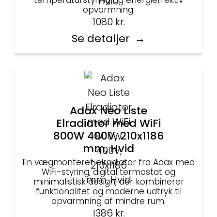
temperaturstyring og energieffektiv
opvarmning.
1080
kr.
Se detaljer
Adax Neo Liste
Elradiator med WiFi
800W 400V, 210x1186
mm, Hvid
En vægmonteret elradiator fra Adax med
WiFi-styring, digital termostat og
minimalistisk design, der kombinerer
funktionalitet og moderne udtryk til
opvarmning af mindre rum.
1386
kr.