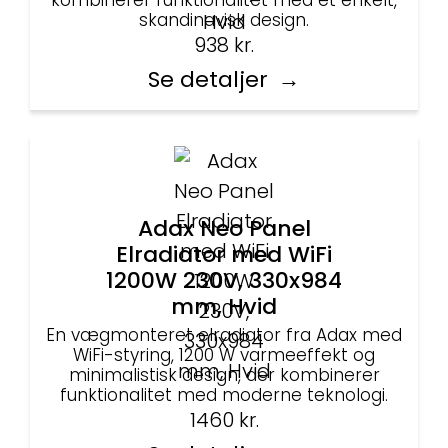
kombinerer funktionalitet med et enkelt,
skandinavisk design.
938
kr.
Se detaljer
Adax Neo Panel
Elradiator med WiFi
1200W 230V, 330x984
mm, Hvid
En vægmonteret elradiator fra Adax med
WiFi-styring, 1200 W varmeeffekt og
minimalistisk design, der kombinerer
funktionalitet med moderne teknologi.
1460
kr.