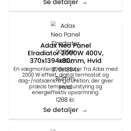
Se detaljer
Adax Neo Panel
Elradiator 2000W 400V,
370x1394x80mm, Hvid
En vægmonteret elradiator fra Adax med
2000 W effekt, digital termostat og
dag-/natsænkningsfunktion, der giver
præcis temperaturstyring og
energieffektiv opvarmning.
1288
kr.
Se detaljer