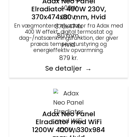
Adax Neo Panel
Elradiator 400W 230V,
370x474x80 mm, Hvid
En vægmonteret elradiator fra Adax med
400 W effekt, digital termostat og
dag-/natsænkningsfunktion, der giver
præcis temperaturstyring og
energieffektiv opvarmning.
879
kr.
Se detaljer
Adax Neo Panel
Elradiator med WiFi
1200W 400V, 330x984