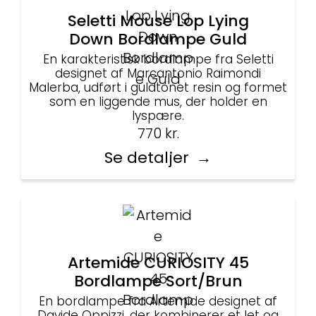
Seletti Mouse Lop Lying
Down Bordlampe Guld
En karakteristisk bordlampe fra Seletti
designet af Marcantonio Raimondi
Malerba, udført i guldtonet resin og formet
som en liggende mus, der holder en
lyspære.
770
kr.
Se detaljer
Artemide CURIOSITY 45
Bordlampe Sort/Brun
En bordlampe fra Artemide designet af
Davide Oppizzi, der kombinerer et let og