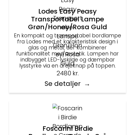
Lodes Easy Peasy
Transportabel Lampe
Grøn/Honey/Rosa Guld
En kompakt og transportabel bordlampe
fra Lodes med et karakteristisk design i
glas og metal, der kombinerer
funktionalitet med æstetik. Lampen har
indbygget LED-lyskilde og dæmpbar
lysstyrke via en drejeknap på toppen.
2480
kr.
Se detaljer
Foscarini Birdie