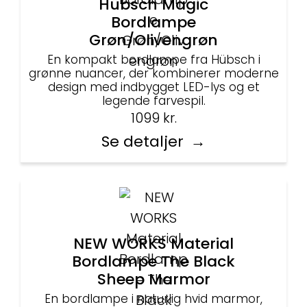
Hübsch Magic
Bordlampe
Grøn/Olivengrøn
En kompakt bordlampe fra Hübsch i
grønne nuancer, der kombinerer moderne
design med indbygget LED-lys og et
legende farvespil.
1099
kr.
Se detaljer
NEW WORKS Material
Bordlampe The Black
Sheep Marmor
En bordlampe i naturlig hvid marmor,