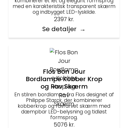
kombinerer et let og elegant formsprog
med en karakteristisk transparent skærm
og indbygget LED-lyskilde.
2397
kr.
Se detaljer
Flos Bon Jour
Bordlampe Kobber Krop
og Rav Skærm
En stilren bordlampe fra Flos designet af
Philippe Starck, der kombinerer
kobberkrop og ravfarvet skærm med
dæmpbar LED-belysning og tidløst
formsprog.
5076
kr.