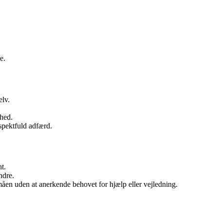
e.
elv.
hed.
espektfuld adfærd.
t.
ndre.
åen uden at anerkende behovet for hjælp eller vejledning.