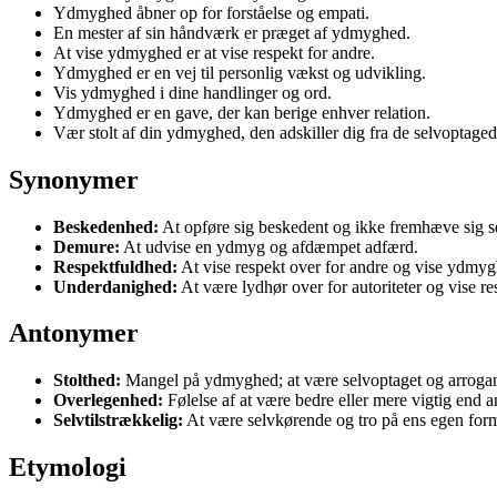
Ydmyghed åbner op for forståelse og empati.
En mester af sin håndværk er præget af ydmyghed.
At vise ydmyghed er at vise respekt for andre.
Ydmyghed er en vej til personlig vækst og udvikling.
Vis ydmyghed i dine handlinger og ord.
Ydmyghed er en gave, der kan berige enhver relation.
Vær stolt af din ydmyghed, den adskiller dig fra de selvoptaged
Synonymer
Beskedenhed:
At opføre sig beskedent og ikke fremhæve sig s
Demure:
At udvise en ydmyg og afdæmpet adfærd.
Respektfuldhed:
At vise respekt over for andre og vise ydmyg
Underdanighed:
At være lydhør over for autoriteter og vise r
Antonymer
Stolthed:
Mangel på ydmyghed; at være selvoptaget og arrogan
Overlegenhed:
Følelse af at være bedre eller mere vigtig end a
Selvtilstrækkelig:
At være selvkørende og tro på ens egen form
Etymologi