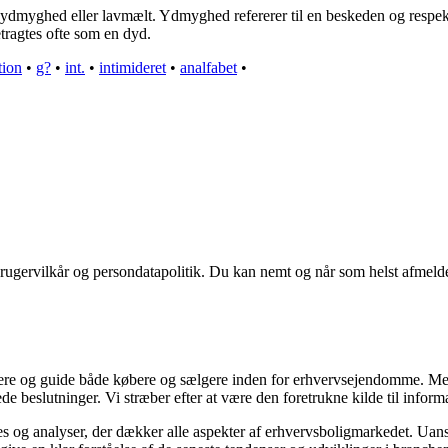
ydmyghed eller lavmælt. Ydmyghed refererer til en beskeden og respek
tragtes ofte som en dyd.
ion
•
g?
•
int.
•
intimideret
•
analfabet
•
rugervilkår og persondatapolitik. Du kan nemt og når som helst afmelde
formere og guide både købere og sælgere inden for erhvervsejendomme. 
ede beslutninger. Vi stræber efter at være den foretrukne kilde til in
es og analyser, der dækker alle aspekter af erhvervsboligmarkedet. Uanse