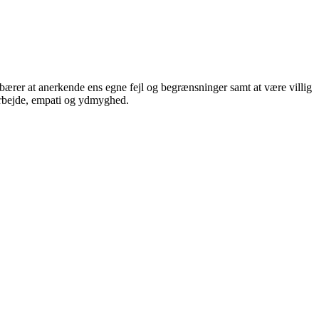
ærer at anerkende ens egne fejl og begrænsninger samt at være villig
marbejde, empati og ydmyghed.