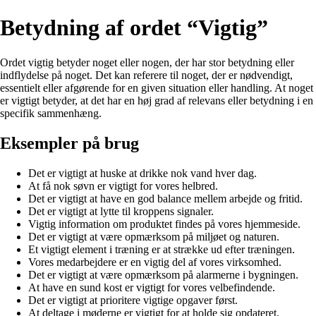
Betydning af ordet “Vigtig”
Ordet vigtig betyder noget eller nogen, der har stor betydning eller
indflydelse på noget. Det kan referere til noget, der er nødvendigt,
essentielt eller afgørende for en given situation eller handling. At noget
er vigtigt betyder, at det har en høj grad af relevans eller betydning i en
specifik sammenhæng.
Eksempler på brug
Det er vigtigt at huske at drikke nok vand hver dag.
At få nok søvn er vigtigt for vores helbred.
Det er vigtigt at have en god balance mellem arbejde og fritid.
Det er vigtigt at lytte til kroppens signaler.
Vigtig information om produktet findes på vores hjemmeside.
Det er vigtigt at være opmærksom på miljøet og naturen.
Et vigtigt element i træning er at strække ud efter træningen.
Vores medarbejdere er en vigtig del af vores virksomhed.
Det er vigtigt at være opmærksom på alarmerne i bygningen.
At have en sund kost er vigtigt for vores velbefindende.
Det er vigtigt at prioritere vigtige opgaver først.
At deltage i møderne er vigtigt for at holde sig opdateret.