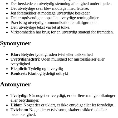
Der herskede en utvetydig stemning af enighed under mødet.
Det utvetydige svar blev modtaget med lettelse.
Jeg foretrækker at modtage utvetydige beskeder.
Det er nødvendigt at opstille utvetydige retningslinjer.
Præcis og utvetydig kommunikation er altafgørende.
Den utvetydige tekst var let at tolke.
Virksomheden har brug for en utvetydig strategi for fremtiden.
Synonymer
Klar:
Betyder tydelig, uden tvivl eller usikkerhed
Tvetydighedsfri:
Uden mulighed for misforståelser eller
tvetydighed
Eksplicit:
Tydelig og utvetydig
Konkret:
Klart og tydeligt udtrykt
Antonymer
Tvetydig:
Når noget er tvetydigt, er der flere mulige tolkninger
eller betydninger.
Uklar:
Noget der er uklart, er ikke entydigt eller let forståeligt.
Tvivlsom:
Noget der er tvivlsomt, skaber usikkerhed eller
betænkelighed.