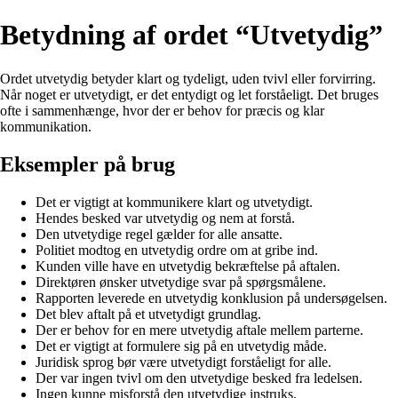
Betydning af ordet “Utvetydig”
Ordet utvetydig betyder klart og tydeligt, uden tvivl eller forvirring.
Når noget er utvetydigt, er det entydigt og let forståeligt. Det bruges
ofte i sammenhænge, hvor der er behov for præcis og klar
kommunikation.
Eksempler på brug
Det er vigtigt at kommunikere klart og utvetydigt.
Hendes besked var utvetydig og nem at forstå.
Den utvetydige regel gælder for alle ansatte.
Politiet modtog en utvetydig ordre om at gribe ind.
Kunden ville have en utvetydig bekræftelse på aftalen.
Direktøren ønsker utvetydige svar på spørgsmålene.
Rapporten leverede en utvetydig konklusion på undersøgelsen.
Det blev aftalt på et utvetydigt grundlag.
Der er behov for en mere utvetydig aftale mellem parterne.
Det er vigtigt at formulere sig på en utvetydig måde.
Juridisk sprog bør være utvetydigt forståeligt for alle.
Der var ingen tvivl om den utvetydige besked fra ledelsen.
Ingen kunne misforstå den utvetydige instruks.