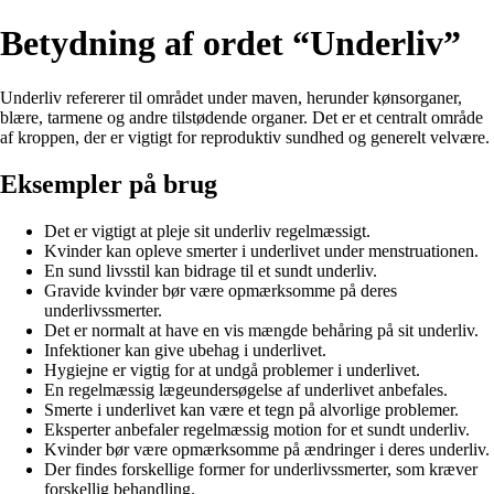
Betydning af ordet “Underliv”
Underliv refererer til området under maven, herunder kønsorganer,
blære, tarmene og andre tilstødende organer. Det er et centralt område
af kroppen, der er vigtigt for reproduktiv sundhed og generelt velvære.
Eksempler på brug
Det er vigtigt at pleje sit underliv regelmæssigt.
Kvinder kan opleve smerter i underlivet under menstruationen.
En sund livsstil kan bidrage til et sundt underliv.
Gravide kvinder bør være opmærksomme på deres
underlivssmerter.
Det er normalt at have en vis mængde behåring på sit underliv.
Infektioner kan give ubehag i underlivet.
Hygiejne er vigtig for at undgå problemer i underlivet.
En regelmæssig lægeundersøgelse af underlivet anbefales.
Smerte i underlivet kan være et tegn på alvorlige problemer.
Eksperter anbefaler regelmæssig motion for et sundt underliv.
Kvinder bør være opmærksomme på ændringer i deres underliv.
Der findes forskellige former for underlivssmerter, som kræver
forskellig behandling.