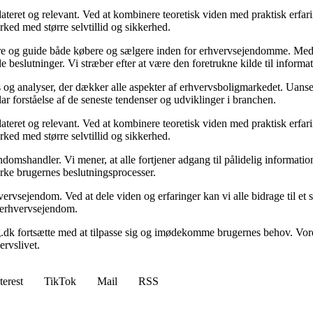
ateret og relevant. Ved at kombinere teoretisk viden med praktisk erfarin
rked med større selvtillid og sikkerhed.
ormere og guide både købere og sælgere inden for erhvervsejendomme. M
de beslutninger. Vi stræber efter at være den foretrukne kilde til inf
 og analyser, der dækker alle aspekter af erhvervsboligmarkedet. Uanset
ar forståelse af de seneste tendenser og udviklinger i branchen.
ateret og relevant. Ved at kombinere teoretisk viden med praktisk erfarin
rked med større selvtillid og sikkerhed.
domshandler. Vi mener, at alle fortjener adgang til pålidelig informati
yrke brugernes beslutningsprocesser.
vervsejendom. Ved at dele viden og erfaringer kan vi alle bidrage til e
om erhvervsejendom.
g.dk fortsætte med at tilpasse sig og imødekomme brugernes behov. Vore
rvslivet.
terest
TikTok
Mail
RSS