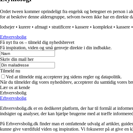
Ordet tween kommer oprindeligt fra engelsk og betegner en person i a
for at beskrive denne aldersgruppe, selvom tween ikke har en direkte d
lodsejer
•
kurere
•
afmagt
•
stratificere
•
kassere
•
komplekst
•
kassere
Erhvervsbolig
Få nyt fra os – tilmeld dig nyhedsbrevet
Få inspiration, viden og små genveje direkte i din indbakke.
Skriv din mail her
Tilmeld nu
Ved at tilmelde mig accepterer jeg sidens regler og datapolitik.
Når du tilmelder dig vores nyhedsbrev, accepterer du samtidig vores br
Lær os at kende
Erhvervsbolig
Erhvervsbolig
Erhvervsbolig.dk er en dedikeret platform, der har til formål at inf
indsigter og analyser, der kan hjælpe brugerne med at træffe informere
På Erhvervsbolig.dk finder man et omfattende udvalg af artikler, guides
kunne give værdifuld viden og inspiration. Vi fokuserer på at give en kl