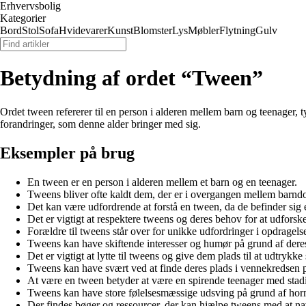
Erhvervsbolig
Kategorier
Bord
Stol
Sofa
Hvidevarer
Kunst
Blomster
Lys
Møbler
Flytning
Gulv
Betydning af ordet “Tween”
Ordet tween refererer til en person i alderen mellem barn og teenager
forandringer, som denne alder bringer med sig.
Eksempler på brug
En tween er en person i alderen mellem et barn og en teenager.
Tweens bliver ofte kaldt dem, der er i overgangen mellem barnd
Det kan være udfordrende at forstå en tween, da de befinder sig 
Det er vigtigt at respektere tweens og deres behov for at udforske 
Forældre til tweens står over for unikke udfordringer i opdragels
Tweens kan have skiftende interesser og humør på grund af deres
Det er vigtigt at lytte til tweens og give dem plads til at udtrykke 
Tweens kan have svært ved at finde deres plads i vennekredsen på
At være en tween betyder at være en spirende teenager med stad
Tweens kan have store følelsesmæssige udsving på grund af hor
Der findes bøger og ressourcer, der kan hjælpe tweens med at n