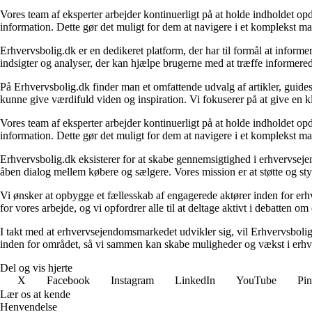
Vores team af eksperter arbejder kontinuerligt på at holde indholdet opd
information. Dette gør det muligt for dem at navigere i et komplekst ma
Erhvervsbolig.dk er en dedikeret platform, der har til formål at inf
indsigter og analyser, der kan hjælpe brugerne med at træffe informere
På Erhvervsbolig.dk finder man et omfattende udvalg af artikler, guides
kunne give værdifuld viden og inspiration. Vi fokuserer på at give en kl
Vores team af eksperter arbejder kontinuerligt på at holde indholdet opd
information. Dette gør det muligt for dem at navigere i et komplekst ma
Erhvervsbolig.dk eksisterer for at skabe gennemsigtighed i erhvervsejen
åben dialog mellem købere og sælgere. Vores mission er at støtte og st
Vi ønsker at opbygge et fællesskab af engagerede aktører inden for erh
for vores arbejde, og vi opfordrer alle til at deltage aktivt i debatten 
I takt med at erhvervsejendomsmarkedet udvikler sig, vil Erhvervsboli
inden for området, så vi sammen kan skabe muligheder og vækst i erhve
Del og vis hjerte
X
Facebook
Instagram
LinkedIn
YouTube
Pin
Lær os at kende
Henvendelse