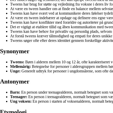
Tweens har brug for støtte og vejledning fra voksne i deres liv for
At være en tween handler om at finde en balance mellem selvs
Tweens kan have svært ved at kommunikere deres følelser tydelig
At være en tween indebærer at opdage og definere ens egne værdi
Tweens kan have konflikter med forældre og autoriteter på gru
Det er vigtigt at etablere tillid og åben kommunikation med tween
Tweens kan have behov for privatliv og personlig plads, selvom de
At forstå tweens kræver tålmodighed og empati for deres unikke 
Tweens søger ofte efter deres identitet gennem forskellige aktivite
Synonymer
Tweens:
Børn i alderen mellem 10 og 12 år, ofte karakteriseret 
Mellemårig:
Betegnelse for personer i aldersgruppen mellem bø
Unge:
Generelt udtryk for personer i ungdomsårene, som ofte d
Antonymer
Barn:
En person under teenagealderen, normalt betegnet som væ
Teenager:
En person i teenagealderen, normalt betegnet som væ
Ung voksen:
En person i starten af voksenalderen, normalt bet
Etymologi