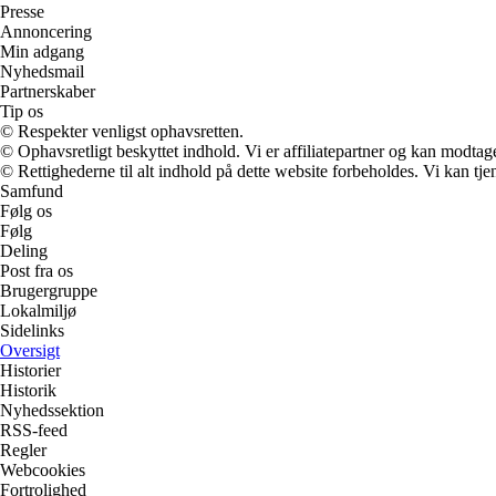
Presse
Annoncering
Min adgang
Nyhedsmail
Partnerskaber
Tip os
© Respekter venligst ophavsretten.
© Ophavsretligt beskyttet indhold. Vi er affiliatepartner og kan modtag
© Rettighederne til alt indhold på dette website forbeholdes. Vi kan t
Samfund
Følg os
Følg
Deling
Post fra os
Brugergruppe
Lokalmiljø
Sidelinks
Oversigt
Historier
Historik
Nyhedssektion
RSS-feed
Regler
Webcookies
Fortrolighed