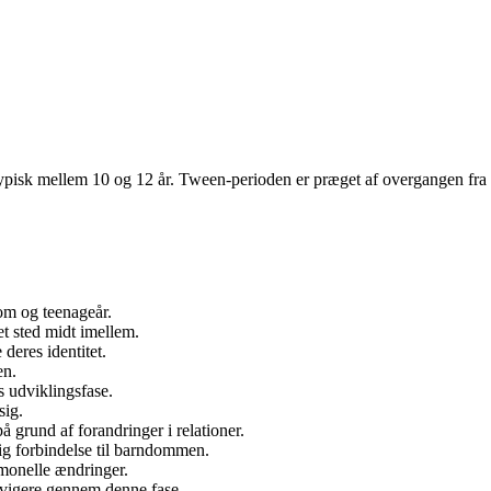
, typisk mellem 10 og 12 år. Tween-perioden er præget af overgangen fr
om og teenageår.
et sted midt imellem.
deres identitet.
en.
 udviklingsfase.
sig.
 grund af forandringer i relationer.
ig forbindelse til barndommen.
monelle ændringer.
avigere gennem denne fase.