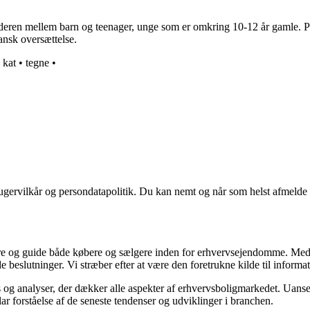
lderen mellem barn og teenager, unge som er omkring 10-12 år gamle. P
ansk oversættelse.
•
kat
•
tegne
•
ugervilkår og persondatapolitik. Du kan nemt og når som helst afmelde d
ormere og guide både købere og sælgere inden for erhvervsejendomme. M
de beslutninger. Vi stræber efter at være den foretrukne kilde til inf
 og analyser, der dækker alle aspekter af erhvervsboligmarkedet. Uanset
ar forståelse af de seneste tendenser og udviklinger i branchen.