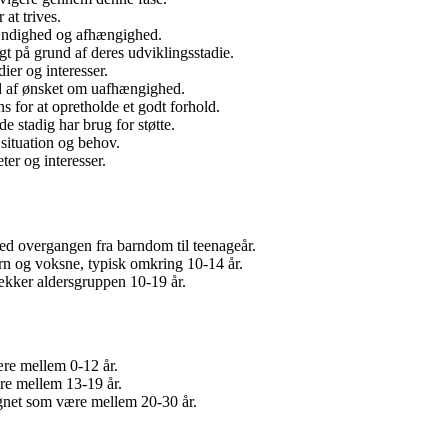
 at trives.
tændighed og afhængighed.
t på grund af deres udviklingsstadie.
er og interesser.
nd af ønsket om uafhængighed.
s for at opretholde et godt forhold.
 stadig har brug for støtte.
situation og behov.
ter og interesser.
ved overgangen fra barndom til teenageår.
rn og voksne, typisk omkring 10-14 år.
ækker aldersgruppen 10-19 år.
re mellem 0-12 år.
re mellem 13-19 år.
egnet som være mellem 20-30 år.