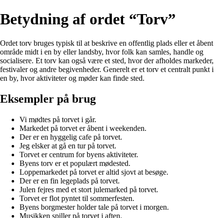
Betydning af ordet “Torv”
Ordet torv bruges typisk til at beskrive en offentlig plads eller et åbent
område midt i en by eller landsby, hvor folk kan samles, handle og
socialisere. Et torv kan også være et sted, hvor der afholdes markeder,
festivaler og andre begivenheder. Generelt er et torv et centralt punkt i
en by, hvor aktiviteter og møder kan finde sted.
Eksempler på brug
Vi mødtes på torvet i går.
Markedet på torvet er åbent i weekenden.
Der er en hyggelig cafe på torvet.
Jeg elsker at gå en tur på torvet.
Torvet er centrum for byens aktiviteter.
Byens torv er et populært mødested.
Loppemarkedet på torvet er altid sjovt at besøge.
Der er en fin legeplads på torvet.
Julen fejres med et stort julemarked på torvet.
Torvet er flot pyntet til sommerfesten.
Byens borgmester holder tale på torvet i morgen.
Musikken spiller på torvet i aften.