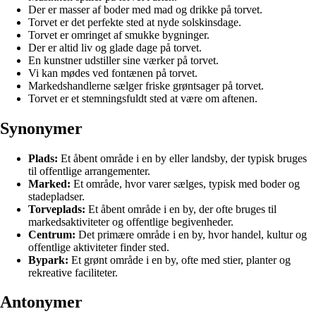
Der er masser af boder med mad og drikke på torvet.
Torvet er det perfekte sted at nyde solskinsdage.
Torvet er omringet af smukke bygninger.
Der er altid liv og glade dage på torvet.
En kunstner udstiller sine værker på torvet.
Vi kan mødes ved fontænen på torvet.
Markedshandlerne sælger friske grøntsager på torvet.
Torvet er et stemningsfuldt sted at være om aftenen.
Synonymer
Plads:
Et åbent område i en by eller landsby, der typisk bruges
til offentlige arrangementer.
Marked:
Et område, hvor varer sælges, typisk med boder og
stadepladser.
Torveplads:
Et åbent område i en by, der ofte bruges til
markedsaktiviteter og offentlige begivenheder.
Centrum:
Det primære område i en by, hvor handel, kultur og
offentlige aktiviteter finder sted.
Bypark:
Et grønt område i en by, ofte med stier, planter og
rekreative faciliteter.
Antonymer