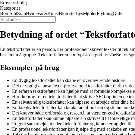
Erhvervsbolig
Kategorier
Bord
Stol
Sofa
Hvidevarer
Kunst
Blomster
Lys
Møbler
Flytning
Gulv
Betydning af ordet “Tekstforfatt
En tekstforfatter er en person, der professionelt skriver tekster til rek
bestemt målgruppe. Tekstforfatteren har typisk en god forståelse for sp
Eksempler på brug
En dygtig tekstforfatter kan skabe en overbevisende historie.
Det er vigtigt at ansætte en professionel tekstforfatter til din v
En erfaren tekstforfatter kan hjælpe med at formidle komplekse e
Har du brug for en tekstforfatter til at skrive SEO-optimerede tek
En selvstændig tekstforfatter kan tilpasse sit arbejde efter dine b
En kreativ tekstforfatter kan tænke ud af boksen og skabe unikke 
Det kræver både ordforråd og research at være en god tekstforfat
En tekstforfatter skal kunne tilpasse sin skrivestil til forskellige 
Et godt samarbejde mellem tekstforfatter og kunde er nøglen til
En professionel tekstforfatter kan hjælpe dig med at skabe en stæ
Tekstforfatterens opgave er at fange læserens opmærksomhed og