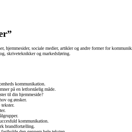
er”
lamer, hjemmesider, sociale medier, artikler og andre former for kommunik
rog, skriveteknikker og markedsføring.
irksomheds kommunikation.
mner på en letforståelig måde.
ster til din hjemmeside?
ehov og ønsker.
tekster.
ter.
målgrupper.
 succesfuld kommunikation.
rk brandfortælling.
 fastholde den gennem hele teksten.