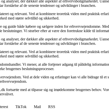
 og analyser, der dækker alle aspekter af erhvervsboligmarkedet. Uanset
ar forståelse af de seneste tendenser og udviklinger i branchen.
ateret og relevant. Ved at kombinere teoretisk viden med praktisk erfarin
rked med større selvtillid og sikkerhed.
ormere og guide både købere og sælgere inden for erhvervsejendomme. M
de beslutninger. Vi stræber efter at være den foretrukne kilde til inf
 og analyser, der dækker alle aspekter af erhvervsboligmarkedet. Uanset
ar forståelse af de seneste tendenser og udviklinger i branchen.
ateret og relevant. Ved at kombinere teoretisk viden med praktisk erfarin
rked med større selvtillid og sikkerhed.
domshandler. Vi mener, at alle fortjener adgang til pålidelig informati
yrke brugernes beslutningsprocesser.
vervsejendom. Ved at dele viden og erfaringer kan vi alle bidrage til e
om erhvervsejendom.
g.dk fortsætte med at tilpasse sig og imødekomme brugernes behov. Vore
rvslivet.
terest
TikTok
Mail
RSS