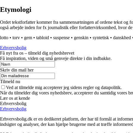
Etymologi
Ordet tekstforfatter kommer fra sammensætningen af ordene tekst og forf
også arbejde inden for fx journalistik eller forfattervirksomhed, hvor de sk
lotto
•
torv
•
gem
•
tabloid
•
suspense
•
genskin
•
syntetisk
•
danskhed
Erhvervsbolig
Få nyt fra os – tilmeld dig nyhedsbrevet
Få inspiration, viden og små genveje direkte i din indbakke.
Skriv din mail her
Tilmeld nu
Ved at tilmelde mig accepterer jeg sidens regler og datapolitik.
Når du tilmelder dig vores nyhedsbrev, accepterer du samtidig vores br
Lær os at kende
Erhvervsbolig
Erhvervsbolig
Erhvervsbolig.dk er en dedikeret platform, der har til formål at inf
indsigter og analyser, der kan hjælpe brugerne med at træffe informere