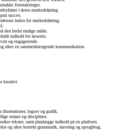
e smukke formuleringer.
forfatter i deres markedsføring.
opnå succes.
tendenser inden for markedsføring.
l.
b på den bedst mulige måde.
sfuldt indhold for læseren.
ræcist og engagerende.
il og sikre en sammenhængende kommunikation.
e kreativt
illustrationer, logoer og grafik.
llige emner og discipliner.
tssikre tekster, samt planlægge indhold på en platform.
i tekst og sikre korrekt grammatik, stavning og sprogbrug.