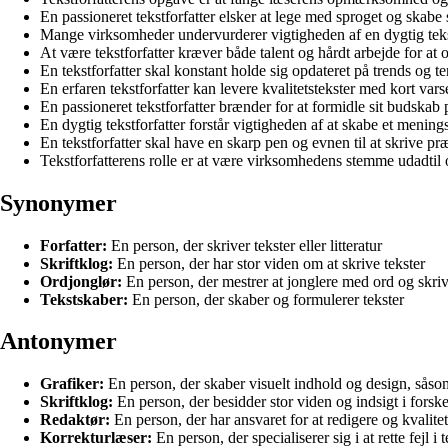
En passioneret tekstforfatter elsker at lege med sproget og skab
Mange virksomheder undervurderer vigtigheden af en dygtig tekst
At være tekstforfatter kræver både talent og hårdt arbejde for at 
En tekstforfatter skal konstant holde sig opdateret på trends og 
En erfaren tekstforfatter kan levere kvalitetstekster med kort varse
En passioneret tekstforfatter brænder for at formidle sit budska
En dygtig tekstforfatter forstår vigtigheden af at skabe et mening
En tekstforfatter skal have en skarp pen og evnen til at skrive p
Tekstforfatterens rolle er at være virksomhedens stemme udadt
Synonymer
Forfatter:
En person, der skriver tekster eller litteratur
Skriftklog:
En person, der har stor viden om at skrive tekster
Ordjonglør:
En person, der mestrer at jonglere med ord og skriv
Tekstskaber:
En person, der skaber og formulerer tekster
Antonymer
Grafiker:
En person, der skaber visuelt indhold og design, såsom 
Skriftklog:
En person, der besidder stor viden og indsigt i forske
Redaktør:
En person, der har ansvaret for at redigere og kvalite
Korrekturlæser:
En person, der specialiserer sig i at rette fejl 