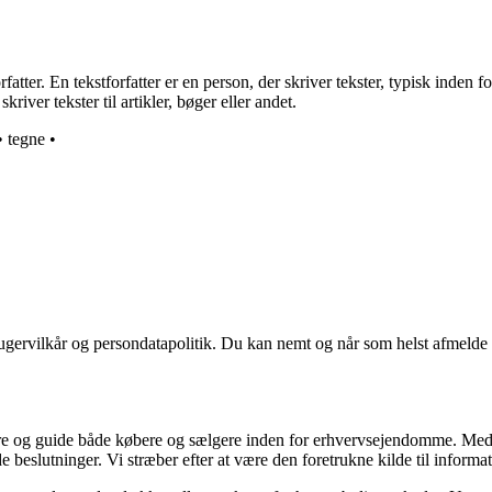
atter. En tekstforfatter er en person, der skriver tekster, typisk inden
river tekster til artikler, bøger eller andet.
•
tegne
•
ugervilkår og persondatapolitik. Du kan nemt og når som helst afmelde d
ormere og guide både købere og sælgere inden for erhvervsejendomme. M
de beslutninger. Vi stræber efter at være den foretrukne kilde til inf