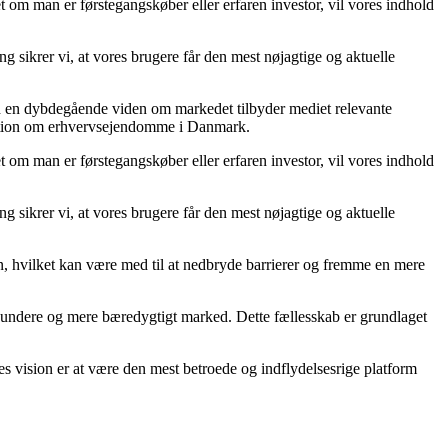
 om man er førstegangskøber eller erfaren investor, vil vores indhold
g sikrer vi, at vores brugere får den mest nøjagtige og aktuelle
ed en dybdegående viden om markedet tilbyder mediet relevante
ormation om erhvervsejendomme i Danmark.
 om man er førstegangskøber eller erfaren investor, vil vores indhold
g sikrer vi, at vores brugere får den mest nøjagtige og aktuelle
on, hvilket kan være med til at nedbryde barrierer og fremme en mere
t sundere og mere bæredygtigt marked. Dette fællesskab er grundlaget
s vision er at være den mest betroede og indflydelsesrige platform