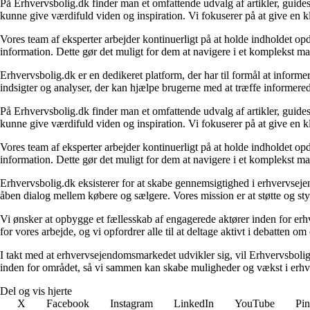
På Erhvervsbolig.dk finder man et omfattende udvalg af artikler, guides
kunne give værdifuld viden og inspiration. Vi fokuserer på at give en kl
Vores team af eksperter arbejder kontinuerligt på at holde indholdet opd
information. Dette gør det muligt for dem at navigere i et komplekst ma
Erhvervsbolig.dk er en dedikeret platform, der har til formål at inf
indsigter og analyser, der kan hjælpe brugerne med at træffe informere
På Erhvervsbolig.dk finder man et omfattende udvalg af artikler, guides
kunne give værdifuld viden og inspiration. Vi fokuserer på at give en kl
Vores team af eksperter arbejder kontinuerligt på at holde indholdet opd
information. Dette gør det muligt for dem at navigere i et komplekst ma
Erhvervsbolig.dk eksisterer for at skabe gennemsigtighed i erhvervsejen
åben dialog mellem købere og sælgere. Vores mission er at støtte og st
Vi ønsker at opbygge et fællesskab af engagerede aktører inden for erh
for vores arbejde, og vi opfordrer alle til at deltage aktivt i debatten 
I takt med at erhvervsejendomsmarkedet udvikler sig, vil Erhvervsboli
inden for området, så vi sammen kan skabe muligheder og vækst i erhve
Del og vis hjerte
X
Facebook
Instagram
LinkedIn
YouTube
Pin