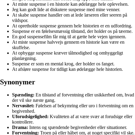
At miste suspense i en historie kan ødelægge hele oplevelsen.
Jeg kan godt lide at diskutere suspense med mine venner.
At skabe suspense handler om at lede læseren eller seeren på
vildspor.
At opretholde suspense gennem hele historien er en udfordring.
Suspense er en følelsesmæssig tilstand, der holder os på tæerne.
En god suspensefilm får mig til at gætte hele vejen igennem.
At miste suspense halvvejs gennem en historie kan være en
skuffelse.
At opbygge suspense kræver tålmodighed og omhyggeligt
planlægning.
Suspense er som en mental krog, der holder os fanget.
At afsløre suspense for tidligt kan ødelægge hele historien.
Synonymer
Spænding:
En tilstand af forventning eller usikkerhed om, hvad
der vil ske næste gang.
Nervøsitet:
Følelsen af ​​bekymring eller uro i forventning om en
begivenhed.
Uforudsigelighed:
Kvaliteten af ​​at være svær at forudsige eller
kontrollere.
Drama:
Intens og spændende begivenheder eller situationer.
Forventning:
Troen på eller håbet om, at noget specifikt vil ske.