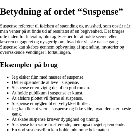
Betydning af ordet “Suspense”
Suspense refererer til følelsen af spænding og uvisshed, som opstår når
man venter på at finde ud af resultatet af en begivenhed. Det bruges
ofte inden for litteratur, film og tv-serier for at holde seeren eller
læseren engageret og nysgerrig om, hvad der vil ske næste gang.
Suspense kan skabes gennem opbygning af spænding, mysterier og
overraskende vendinger i fortællingen.
Eksempler på brug
Jeg elsker film med masser af suspense.
Det er spændende at leve i suspense.
Suspense er en vigtig del af en god roman.
At holde publikum i suspense er kunst.
At afsløre plottet vil fjerne al suspense.
Suspense er nøglen til en vellykket thriller.
Jeg kan lide at være i suspense og ikke vide, hvad der sker næste
gang.
At skabe suspense kræver dygtighed og timing.
Suspense kan være frustrerende, men også meget spændende.
En god suspensefilm kan holde mig oppe hele natten.