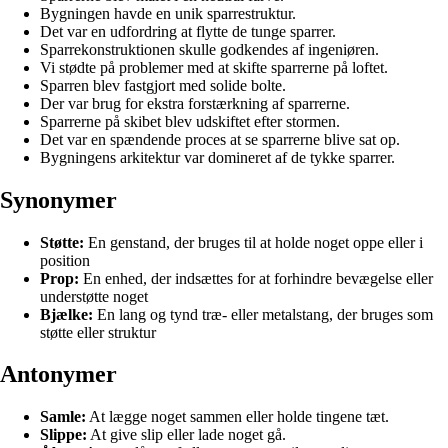
Bygningen havde en unik sparrestruktur.
Det var en udfordring at flytte de tunge sparrer.
Sparrekonstruktionen skulle godkendes af ingeniøren.
Vi stødte på problemer med at skifte sparrerne på loftet.
Sparren blev fastgjort med solide bolte.
Der var brug for ekstra forstærkning af sparrerne.
Sparrerne på skibet blev udskiftet efter stormen.
Det var en spændende proces at se sparrerne blive sat op.
Bygningens arkitektur var domineret af de tykke sparrer.
Synonymer
Støtte:
En genstand, der bruges til at holde noget oppe eller i
position
Prop:
En enhed, der indsættes for at forhindre bevægelse eller
understøtte noget
Bjælke:
En lang og tynd træ- eller metalstang, der bruges som
støtte eller struktur
Antonymer
Samle:
At lægge noget sammen eller holde tingene tæt.
Slippe:
At give slip eller lade noget gå.