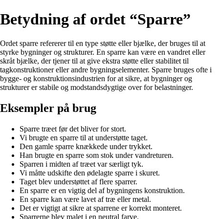
Betydning af ordet “Sparre”
Ordet sparre refererer til en type støtte eller bjælke, der bruges til at
styrke bygninger og strukturer. En sparre kan være en vandret eller
skråt bjælke, der tjener til at give ekstra støtte eller stabilitet til
tagkonstruktioner eller andre bygningselementer. Sparre bruges ofte i
bygge- og konstruktionsindustrien for at sikre, at bygninger og
strukturer er stabile og modstandsdygtige over for belastninger.
Eksempler på brug
Sparre træet før det bliver for stort.
Vi brugte en sparre til at understøtte taget.
Den gamle sparre knækkede under trykket.
Han brugte en sparre som stok under vandreturen.
Sparren i midten af træet var særligt tyk.
Vi måtte udskifte den ødelagte sparre i skuret.
Taget blev understøttet af flere sparrer.
En sparre er en vigtig del af bygningens konstruktion.
En sparre kan være lavet af træ eller metal.
Det er vigtigt at sikre at sparrene er korrekt monteret.
Sparrerne blev malet i en neutral farve.