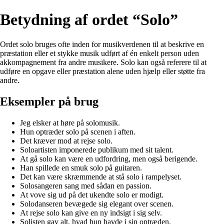
Betydning af ordet “Solo”
Ordet solo bruges ofte inden for musikverdenen til at beskrive en
præstation eller et stykke musik udført af én enkelt person uden
akkompagnement fra andre musikere. Solo kan også referere til at
udføre en opgave eller præstation alene uden hjælp eller støtte fra
andre.
Eksempler på brug
Jeg elsker at høre på solomusik.
Hun optræder solo på scenen i aften.
Det kræver mod at rejse solo.
Soloartisten imponerede publikum med sit talent.
At gå solo kan være en udfordring, men også berigende.
Han spillede en smuk solo på guitaren.
Det kan være skræmmende at stå solo i rampelyset.
Solosangeren sang med sådan en passion.
At vove sig ud på det ukendte solo er modigt.
Solodanseren bevægede sig elegant over scenen.
At rejse solo kan give en ny indsigt i sig selv.
Solisten gav alt, hvad hun havde i sin optræden.