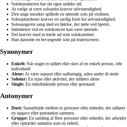
Solokunstneren har sin egen unikke stil.
At vælge at være soloartist kræver selvstændighed.
Den unge musiker spillede en rørende solo på violinen.
Solooptrædener kræver en særlig form for selvstændighed.
Solosangeren sang med en følelse, der rørte ved hjertet.
Intimiteten ved en solokoncert kan være rørende.
Det kræver mod at træde ud som solokunstner.
Han dansede en bevægende solo på teaterscenen.
Synonymer
Enkelt:
Når noget er udført eller sker af en enkelt person, ofte
individuelt
Alene:
At være separat eller uafhængig, uden andre til stede
Solotur:
En rejse eller aktivitet, der udføres alene
Single:
En enkeltstående person eller genstand
Antonymer
Duet:
Samarbejde mellem to personer eller enheder, der udfører
en opgave eller præstation sammen.
Gruppe:
En samling af flere personer eller enheder, der arbejder
eller optræder sammen som en enhed.