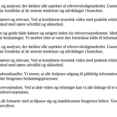
 og analyser, der dækker alle aspekter af erhvervsboligmarkedet. Uanset
ar forståelse af de seneste tendenser og udviklinger i branchen.
ateret og relevant. Ved at kombinere teoretisk viden med praktisk erfarin
rked med større selvtillid og sikkerhed.
ormere og guide både købere og sælgere inden for erhvervsejendomme. M
de beslutninger. Vi stræber efter at være den foretrukne kilde til inf
 og analyser, der dækker alle aspekter af erhvervsboligmarkedet. Uanset
ar forståelse af de seneste tendenser og udviklinger i branchen.
ateret og relevant. Ved at kombinere teoretisk viden med praktisk erfarin
rked med større selvtillid og sikkerhed.
domshandler. Vi mener, at alle fortjener adgang til pålidelig informati
yrke brugernes beslutningsprocesser.
vervsejendom. Ved at dele viden og erfaringer kan vi alle bidrage til e
om erhvervsejendom.
g.dk fortsætte med at tilpasse sig og imødekomme brugernes behov. Vore
rvslivet.