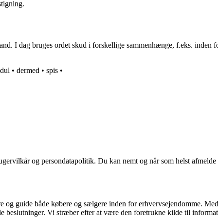
tigning.
d. I dag bruges ordet skud i forskellige sammenhænge, f.eks. inden for s
dul
•
dermed
•
spis
•
ugervilkår og persondatapolitik. Du kan nemt og når som helst afmelde d
ormere og guide både købere og sælgere inden for erhvervsejendomme. M
de beslutninger. Vi stræber efter at være den foretrukne kilde til inf