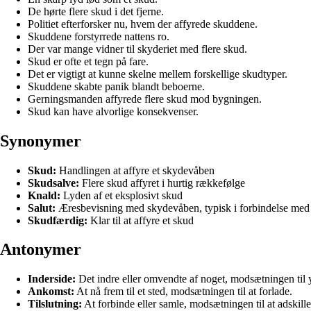
De hørte flere skud i det fjerne.
Politiet efterforsker nu, hvem der affyrede skuddene.
Skuddene forstyrrede nattens ro.
Der var mange vidner til skyderiet med flere skud.
Skud er ofte et tegn på fare.
Det er vigtigt at kunne skelne mellem forskellige skudtyper.
Skuddene skabte panik blandt beboerne.
Gerningsmanden affyrede flere skud mod bygningen.
Skud kan have alvorlige konsekvenser.
Synonymer
Skud:
Handlingen at affyre et skydevåben
Skudsalve:
Flere skud affyret i hurtig rækkefølge
Knald:
Lyden af et eksplosivt skud
Salut:
Æresbevisning med skydevåben, typisk i forbindelse med
Skudfærdig:
Klar til at affyre et skud
Antonymer
Inderside:
Det indre eller omvendte af noget, modsætningen til 
Ankomst:
At nå frem til et sted, modsætningen til at forlade.
Tilslutning:
At forbinde eller samle, modsætningen til at adskille