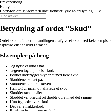
Erhvervsbolig
Kategorier
Bord
Stol
Sofa
Hvidevarer
Kunst
Blomster
Lys
Møbler
Flytning
Gulv
Betydning af ordet “Skud”
Ordet skud refererer til handlingen at afgive et skud med f.eks. en pisto
espresso eller et skud i armene.
Eksempler på brug
Jeg hørte et skud i nat.
Jægeren tog et præcist skud.
Politiet undersøger skyderiet med flere skud.
Skuddene lød tæt på.
Skuddene kom fra skoven.
Han tog chancen og affyrede et skud.
Skuddet ramte målet.
Skuddet var præcist og dræbte dyret med det samme.
Hun frygtede hvert skud.
Det var et nakkeskud.
En skarp lyd lød som et skud.