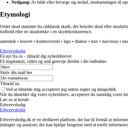
Nedgang:
At falde eller bevæge sig nedad, modsætningen til ops
Etymologi
Ordet skud stammer fra olddansk skuth, der betyder skud eller skudafstan
fodbold eller en skudrække i en skydekonkurrence.
autentisk
•
kreeret
•
kontroversiel
•
laps
•
diatese
•
trav
•
narcissus
•
mo
Erhvervsbolig
Få nyt fra os – tilmeld dig nyhedsbrevet
Få inspiration, viden og små genveje direkte i din indbakke.
Skriv din mail her
Tilmeld nu
Ved at tilmelde mig accepterer jeg sidens regler og datapolitik.
Når du tilmelder dig vores nyhedsbrev, accepterer du samtidig vores br
Lær os at kende
Erhvervsbolig
Erhvervsbolig
Erhvervsbolig.dk er en dedikeret platform, der har til formål at inf
indsigter og analyser, der kan hjælpe brugerne med at træffe informere