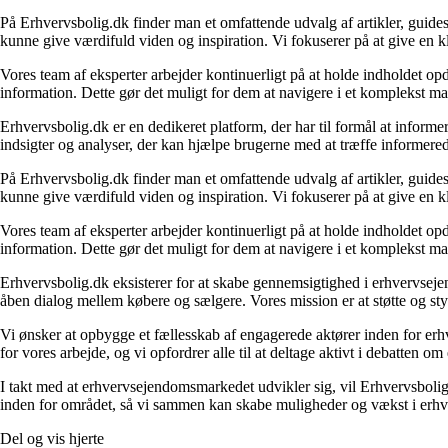
På Erhvervsbolig.dk finder man et omfattende udvalg af artikler, guides
kunne give værdifuld viden og inspiration. Vi fokuserer på at give en kl
Vores team af eksperter arbejder kontinuerligt på at holde indholdet opd
information. Dette gør det muligt for dem at navigere i et komplekst ma
Erhvervsbolig.dk er en dedikeret platform, der har til formål at inf
indsigter og analyser, der kan hjælpe brugerne med at træffe informere
På Erhvervsbolig.dk finder man et omfattende udvalg af artikler, guides
kunne give værdifuld viden og inspiration. Vi fokuserer på at give en kl
Vores team af eksperter arbejder kontinuerligt på at holde indholdet opd
information. Dette gør det muligt for dem at navigere i et komplekst ma
Erhvervsbolig.dk eksisterer for at skabe gennemsigtighed i erhvervsejen
åben dialog mellem købere og sælgere. Vores mission er at støtte og st
Vi ønsker at opbygge et fællesskab af engagerede aktører inden for erh
for vores arbejde, og vi opfordrer alle til at deltage aktivt i debatten 
I takt med at erhvervsejendomsmarkedet udvikler sig, vil Erhvervsboli
inden for området, så vi sammen kan skabe muligheder og vækst i erhve
Del og vis hjerte