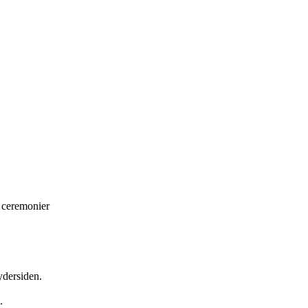
 ceremonier
ydersiden.
.