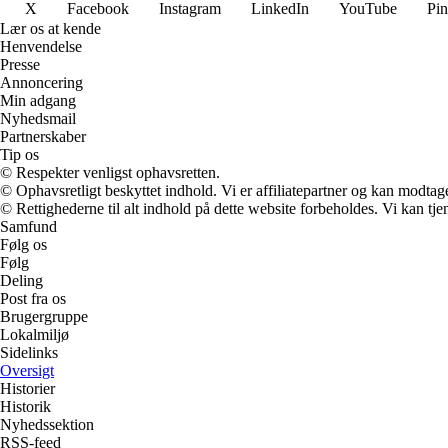
X
Facebook
Instagram
LinkedIn
YouTube
Pin
Lær os at kende
Henvendelse
Presse
Annoncering
Min adgang
Nyhedsmail
Partnerskaber
Tip os
© Respekter venligst ophavsretten.
© Ophavsretligt beskyttet indhold. Vi er affiliatepartner og kan modtag
© Rettighederne til alt indhold på dette website forbeholdes. Vi kan t
Samfund
Følg os
Følg
Deling
Post fra os
Brugergruppe
Lokalmiljø
Sidelinks
Oversigt
Historier
Historik
Nyhedssektion
RSS-feed