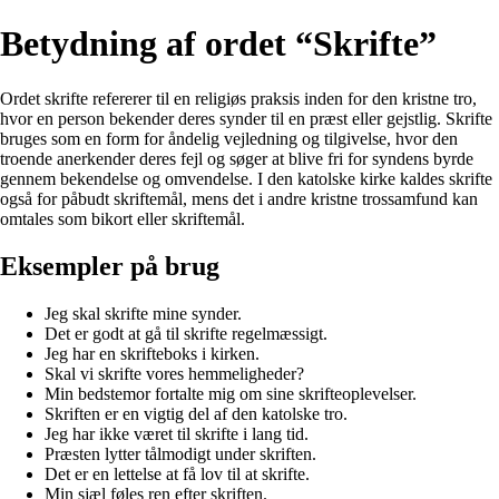
Betydning af ordet “Skrifte”
Ordet skrifte refererer til en religiøs praksis inden for den kristne tro,
hvor en person bekender deres synder til en præst eller gejstlig. Skrifte
bruges som en form for åndelig vejledning og tilgivelse, hvor den
troende anerkender deres fejl og søger at blive fri for syndens byrde
gennem bekendelse og omvendelse. I den katolske kirke kaldes skrifte
også for påbudt skriftemål, mens det i andre kristne trossamfund kan
omtales som bikort eller skriftemål.
Eksempler på brug
Jeg skal skrifte mine synder.
Det er godt at gå til skrifte regelmæssigt.
Jeg har en skrifteboks i kirken.
Skal vi skrifte vores hemmeligheder?
Min bedstemor fortalte mig om sine skrifteoplevelser.
Skriften er en vigtig del af den katolske tro.
Jeg har ikke været til skrifte i lang tid.
Præsten lytter tålmodigt under skriften.
Det er en lettelse at få lov til at skrifte.
Min sjæl føles ren efter skriften.