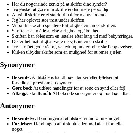
Har du nogensinde tænkt på at skrifte dine synder?
Jeg ønsker at gøre min skrifte endnu mere personlig.
At gå til skrifte er et stærkt ritual for mange troende.
Jeg har oplevet stor trøst under skriften.
Vi bør huske at respektere fortroligheden under skriften.
Skrifte er en måde at vise ærlighed og åbenhed.
Skriften kan føles som en lettelse efter lang tid med bekymringer.
Det er helt naturligt at være nervøs inden en skrifte.
Jeg har fået gode råd og vejledning under mine skrifteoplevelser.
Kirken tilbyder skrifte som en mulighed for at rense sjælen.
Synonymer
Bekende:
At tilstå ens handlinger, tanker eller følelser; at
fortælle en præst om ens synder
Gøre bod:
At udføre handlinger for at sone en synd eller fejl
Aflægge skriftemål:
At bekende sine synder og modtage aflad
Antonymer
Bekendelse:
Handlingen af at tilstå eller indrømme noget
Fortielser:
Handlingen af at skjule eller undlade at fortælle
noget