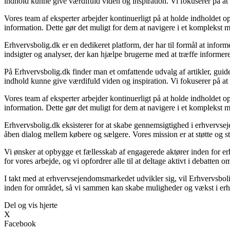
indhold kunne give værdifuld viden og inspiration. Vi fokuserer på at 
Vores team af eksperter arbejder kontinuerligt på at holde indholdet op
information. Dette gør det muligt for dem at navigere i et komplekst m
Erhvervsbolig.dk er en dedikeret platform, der har til formål at in
indsigter og analyser, der kan hjælpe brugerne med at træffe informer
På Erhvervsbolig.dk finder man et omfattende udvalg af artikler, guid
indhold kunne give værdifuld viden og inspiration. Vi fokuserer på at 
Vores team af eksperter arbejder kontinuerligt på at holde indholdet op
information. Dette gør det muligt for dem at navigere i et komplekst m
Erhvervsbolig.dk eksisterer for at skabe gennemsigtighed i erhvervsej
åben dialog mellem købere og sælgere. Vores mission er at støtte og s
Vi ønsker at opbygge et fællesskab af engagerede aktører inden for er
for vores arbejde, og vi opfordrer alle til at deltage aktivt i debatten
I takt med at erhvervsejendomsmarkedet udvikler sig, vil Erhvervsbol
inden for området, så vi sammen kan skabe muligheder og vækst i erh
Del og vis hjerte
X
Facebook