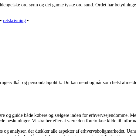
oldengelske ord synn og det gamle tyske ord sund. Ordet har betydningen
•
retskrivning
•
rugervilkår og persondatapolitik. Du kan nemt og når som helst afmelde
formere og guide både købere og sælgere inden for erhvervsejendomme. 
ede beslutninger. Vi stræber efter at være den foretrukne kilde til in
es og analyser, der dækker alle aspekter af erhvervsboligmarkedet. Uanse