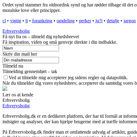
Ordet synd stammer fra oldnordisk synd og har rødder tilbage til det 
moralske love eller principper.
cl
•
vigtig
•
li
•
forankring
•
omdeling
•
perker
•
ju?i
•
detalje
•
jargon
Erhvervsbolig
Få nyt fra os – tilmeld dig nyhedsbrevet
Få inspiration, viden og små genveje direkte i din indbakke.
Skriv din mail her
Tilmeld nu
Tilmelding gennemført – tak
Ved at tilmelde mig accepterer jeg sidens regler og datapolitik.
Når du tilmelder dig vores nyhedsbrev, accepterer du samtidig vores b
Lær os at kende
Erhvervsbolig
Erhvervsbolig
Erhvervsbolig.dk er en dedikeret platform, der har til formål at in
indsigter og analyser, der kan hjælpe brugerne med at træffe informer
På Erhvervsbolig.dk finder man et omfattende udvalg af artikler, guid