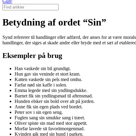
Gulv
Betydning af ordet “Sin”
Synd refererer til handlinger eller adfærd, der anses for at være moralsk
handlinger, der siges at skade andre eller bryde med et sæt af etablere
Eksempler på brug
Han vaskede sin bil grundigt.
Hun gav sin veninde et stort kram.
Katten vaskede sin pels med omhu.
Farfar nød sin kaffe i solen.
Emma legede med sin yndlingsdukke.
Barnet fik sin yndlingsmad til aftensmad.
Hunden elsker sin bold over alt på jorden.
Anne fik sin egen plads ved bordet.
Peter sov i sin egen seng.
Fuglen sang sin smukke sang i træet.
Oliver spiste sin mad med stor appetit.
Morfar lavede sit favoritmorgenmad.
Kvinden gik med sin hund i parken.