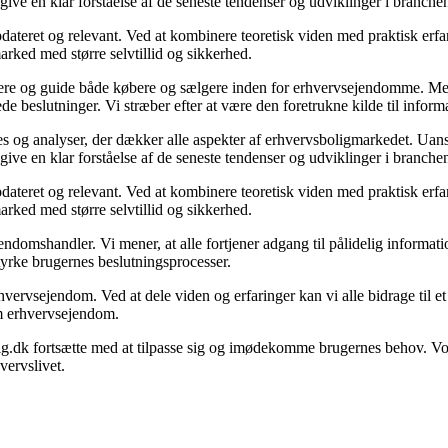
give en klar forståelse af de seneste tendenser og udviklinger i branche
dateret og relevant. Ved at kombinere teoretisk viden med praktisk erfar
arked med større selvtillid og sikkerhed.
formere og guide både købere og sælgere inden for erhvervsejendomme. 
ede beslutninger. Vi stræber efter at være den foretrukne kilde til in
es og analyser, der dækker alle aspekter af erhvervsboligmarkedet. Uanse
give en klar forståelse af de seneste tendenser og udviklinger i branche
dateret og relevant. Ved at kombinere teoretisk viden med praktisk erfar
arked med større selvtillid og sikkerhed.
endomshandler. Vi mener, at alle fortjener adgang til pålidelig informat
tyrke brugernes beslutningsprocesser.
hvervsejendom. Ved at dele viden og erfaringer kan vi alle bidrage til 
 om erhvervsejendom.
ig.dk fortsætte med at tilpasse sig og imødekomme brugernes behov. Vor
vervslivet.