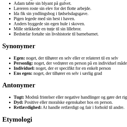
Adam tabte sin blyant på gulvet.
Læreren roste sin elev for det flotte arbejde.
Ida fik sin yndlingsbog i fødselsdagsgave.
Pigen legede med sin hest i haven.
Anders byggede sin egen hule i skoven.
Mille strikkede en trøje til sin lillebror.
Bedstefar fortalte sin livshistorie til barnebarnet.
Synonymer
Egen:
noget, der tilhører en selv eller er relateret til en selv
Personlig:
noget, der vedrører en person på en individuel måde
Individuel:
noget, der er specifikt for en enkelt person
Ens egen:
noget, der tilhører en selv i særlig grad
Antonymer
Tugt:
Modstå fristelser eller negative handlinger og gøre det rig
Dyd:
Positive eller moralske egenskaber hos en person.
Retfærdighed:
At handle retfærdigt og fair i forhold til andre.
Etymologi