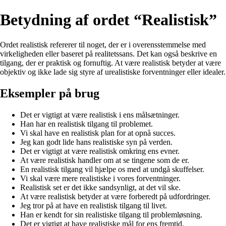
Betydning af ordet “Realistisk”
Ordet realistisk refererer til noget, der er i overensstemmelse med
virkeligheden eller baseret på realitetssans. Det kan også beskrive en
tilgang, der er praktisk og fornuftig. At være realistisk betyder at være
objektiv og ikke lade sig styre af urealistiske forventninger eller idealer.
Eksempler på brug
Det er vigtigt at være realistisk i ens målsætninger.
Han har en realistisk tilgang til problemet.
Vi skal have en realistisk plan for at opnå succes.
Jeg kan godt lide hans realistiske syn på verden.
Det er vigtigt at være realistisk omkring ens evner.
At være realistisk handler om at se tingene som de er.
En realistisk tilgang vil hjælpe os med at undgå skuffelser.
Vi skal være mere realistiske i vores forventninger.
Realistisk set er det ikke sandsynligt, at det vil ske.
At være realistisk betyder at være forberedt på udfordringer.
Jeg tror på at have en realistisk tilgang til livet.
Han er kendt for sin realistiske tilgang til problemløsning.
Det er vigtigt at have realistiske mål for ens fremtid.