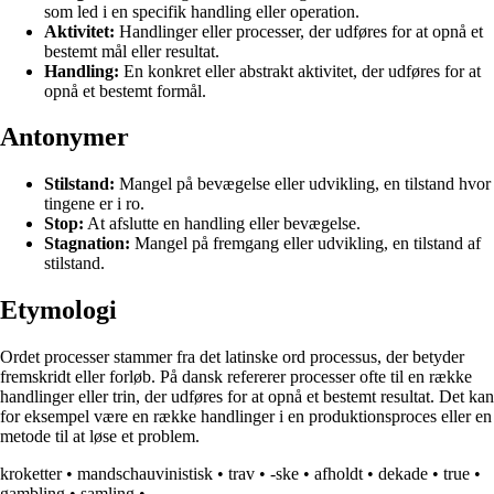
som led i en specifik handling eller operation.
Aktivitet:
Handlinger eller processer, der udføres for at opnå et
bestemt mål eller resultat.
Handling:
En konkret eller abstrakt aktivitet, der udføres for at
opnå et bestemt formål.
Antonymer
Stilstand:
Mangel på bevægelse eller udvikling, en tilstand hvor
tingene er i ro.
Stop:
At afslutte en handling eller bevægelse.
Stagnation:
Mangel på fremgang eller udvikling, en tilstand af
stilstand.
Etymologi
Ordet processer stammer fra det latinske ord processus, der betyder
fremskridt eller forløb. På dansk refererer processer ofte til en række
handlinger eller trin, der udføres for at opnå et bestemt resultat. Det kan
for eksempel være en række handlinger i en produktionsproces eller en
metode til at løse et problem.
kroketter
•
mandschauvinistisk
•
trav
•
-ske
•
afholdt
•
dekade
•
true
•
gambling
•
samling
•