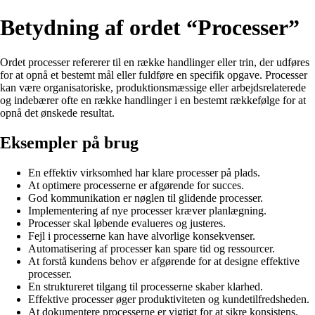
Betydning af ordet “Processer”
Ordet processer refererer til en række handlinger eller trin, der udføres
for at opnå et bestemt mål eller fuldføre en specifik opgave. Processer
kan være organisatoriske, produktionsmæssige eller arbejdsrelaterede
og indebærer ofte en række handlinger i en bestemt rækkefølge for at
opnå det ønskede resultat.
Eksempler på brug
En effektiv virksomhed har klare processer på plads.
At optimere processerne er afgørende for succes.
God kommunikation er nøglen til glidende processer.
Implementering af nye processer kræver planlægning.
Processer skal løbende evalueres og justeres.
Fejl i processerne kan have alvorlige konsekvenser.
Automatisering af processer kan spare tid og ressourcer.
At forstå kundens behov er afgørende for at designe effektive
processer.
En struktureret tilgang til processerne skaber klarhed.
Effektive processer øger produktiviteten og kundetilfredsheden.
At dokumentere processerne er vigtigt for at sikre konsistens.