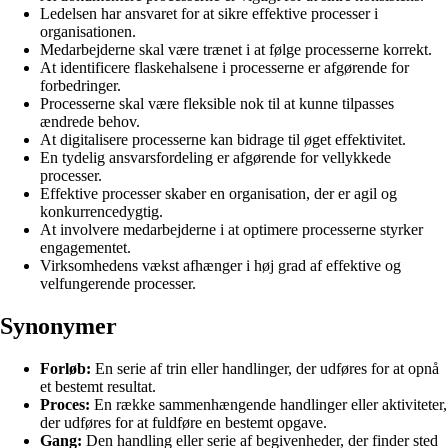
Ledelsen har ansvaret for at sikre effektive processer i
organisationen.
Medarbejderne skal være trænet i at følge processerne korrekt.
At identificere flaskehalsene i processerne er afgørende for
forbedringer.
Processerne skal være fleksible nok til at kunne tilpasses
ændrede behov.
At digitalisere processerne kan bidrage til øget effektivitet.
En tydelig ansvarsfordeling er afgørende for vellykkede
processer.
Effektive processer skaber en organisation, der er agil og
konkurrencedygtig.
At involvere medarbejderne i at optimere processerne styrker
engagementet.
Virksomhedens vækst afhænger i høj grad af effektive og
velfungerende processer.
Synonymer
Forløb:
En serie af trin eller handlinger, der udføres for at opnå
et bestemt resultat.
Proces:
En række sammenhængende handlinger eller aktiviteter,
der udføres for at fuldføre en bestemt opgave.
Gang:
Den handling eller serie af begivenheder, der finder sted