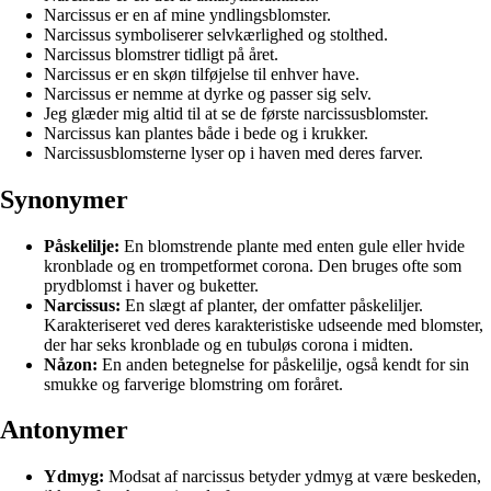
Narcissus er en af mine yndlingsblomster.
Narcissus symboliserer selvkærlighed og stolthed.
Narcissus blomstrer tidligt på året.
Narcissus er en skøn tilføjelse til enhver have.
Narcissus er nemme at dyrke og passer sig selv.
Jeg glæder mig altid til at se de første narcissusblomster.
Narcissus kan plantes både i bede og i krukker.
Narcissusblomsterne lyser op i haven med deres farver.
Synonymer
Påskelilje:
En blomstrende plante med enten gule eller hvide
kronblade og en trompetformet corona. Den bruges ofte som
prydblomst i haver og buketter.
Narcissus:
En slægt af planter, der omfatter påskeliljer.
Karakteriseret ved deres karakteristiske udseende med blomster,
der har seks kronblade og en tubuløs corona i midten.
Nåzon:
En anden betegnelse for påskelilje, også kendt for sin
smukke og farverige blomstring om foråret.
Antonymer
Ydmyg:
Modsat af narcissus betyder ydmyg at være beskeden,