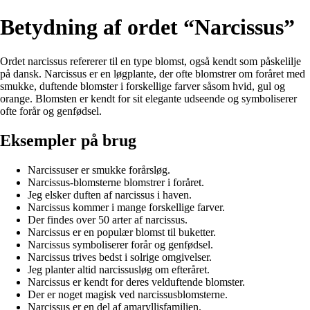
Betydning af ordet “Narcissus”
Ordet narcissus refererer til en type blomst, også kendt som påskelilje
på dansk. Narcissus er en løgplante, der ofte blomstrer om foråret med
smukke, duftende blomster i forskellige farver såsom hvid, gul og
orange. Blomsten er kendt for sit elegante udseende og symboliserer
ofte forår og genfødsel.
Eksempler på brug
Narcissuser er smukke forårsløg.
Narcissus-blomsterne blomstrer i foråret.
Jeg elsker duften af narcissus i haven.
Narcissus kommer i mange forskellige farver.
Der findes over 50 arter af narcissus.
Narcissus er en populær blomst til buketter.
Narcissus symboliserer forår og genfødsel.
Narcissus trives bedst i solrige omgivelser.
Jeg planter altid narcissusløg om efteråret.
Narcissus er kendt for deres velduftende blomster.
Der er noget magisk ved narcissusblomsterne.
Narcissus er en del af amaryllisfamilien.