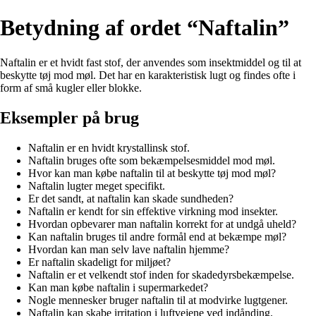
Betydning af ordet “Naftalin”
Naftalin er et hvidt fast stof, der anvendes som insektmiddel og til at
beskytte tøj mod møl. Det har en karakteristisk lugt og findes ofte i
form af små kugler eller blokke.
Eksempler på brug
Naftalin er en hvidt krystallinsk stof.
Naftalin bruges ofte som bekæmpelsesmiddel mod møl.
Hvor kan man købe naftalin til at beskytte tøj mod møl?
Naftalin lugter meget specifikt.
Er det sandt, at naftalin kan skade sundheden?
Naftalin er kendt for sin effektive virkning mod insekter.
Hvordan opbevarer man naftalin korrekt for at undgå uheld?
Kan naftalin bruges til andre formål end at bekæmpe møl?
Hvordan kan man selv lave naftalin hjemme?
Er naftalin skadeligt for miljøet?
Naftalin er et velkendt stof inden for skadedyrsbekæmpelse.
Kan man købe naftalin i supermarkedet?
Nogle mennesker bruger naftalin til at modvirke lugtgener.
Naftalin kan skabe irritation i luftvejene ved indånding.