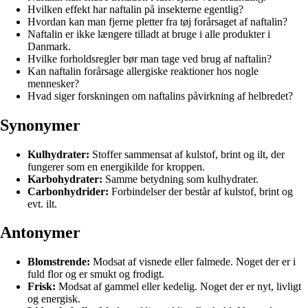
Hvilken effekt har naftalin på insekterne egentlig?
Hvordan kan man fjerne pletter fra tøj forårsaget af naftalin?
Naftalin er ikke længere tilladt at bruge i alle produkter i
Danmark.
Hvilke forholdsregler bør man tage ved brug af naftalin?
Kan naftalin forårsage allergiske reaktioner hos nogle
mennesker?
Hvad siger forskningen om naftalins påvirkning af helbredet?
Synonymer
Kulhydrater:
Stoffer sammensat af kulstof, brint og ilt, der
fungerer som en energikilde for kroppen.
Karbohydrater:
Samme betydning som kulhydrater.
Carbonhydrider:
Forbindelser der består af kulstof, brint og
evt. ilt.
Antonymer
Blomstrende:
Modsat af visnede eller falmede. Noget der er i
fuld flor og er smukt og frodigt.
Frisk:
Modsat af gammel eller kedelig. Noget der er nyt, livligt
og energisk.