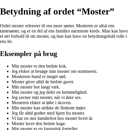
Betydning af ordet “Moster”
Ordet moster refererer til ens mors søster. Mosteren er altså ens
tantesøster, og er en del af ens families nærmeste kreds. Man kan have
et tæt forhold til sin moster, og hun kan have en betydningsfuld rolle i
ens liv.
Eksempler på brug
Min moster er den bedste kok.
Jeg elsker at besøge min moster om sommeren.
Mosterens hund er meget sød.
Moster giver altid de bedste gaver.
Min moster bor langt væk.
Min moster og jeg deler en hemmelighed.
Jeg savner min moster, når vi ikke ses.
Mosteren elsker at løbe i skoven.
Min moster kan strikke de flotteste trøjer.
Jeg får altid godter med hjem fra moster.
Vi har en stor familiefest hos moster hvert år.
Moster laver den bedste kage.
Min moster er en fantastisk fortæller.