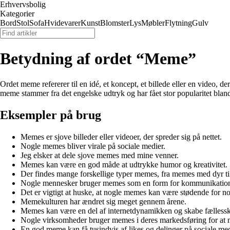
Erhvervsbolig
Kategorier
Bord
Stol
Sofa
Hvidevarer
Kunst
Blomster
Lys
Møbler
Flytning
Gulv
Betydning af ordet “Meme”
Ordet meme refererer til en idé, et koncept, et billede eller en video, 
meme stammer fra det engelske udtryk og har fået stor popularitet bland
Eksempler på brug
Memes er sjove billeder eller videoer, der spreder sig på nettet.
Nogle memes bliver virale på sociale medier.
Jeg elsker at dele sjove memes med mine venner.
Memes kan være en god måde at udtrykke humor og kreativitet.
Der findes mange forskellige typer memes, fra memes med dyr ti
Nogle mennesker bruger memes som en form for kommunikatio
Det er vigtigt at huske, at nogle memes kan være stødende for n
Memekulturen har ændret sig meget gennem årene.
Memes kan være en del af internetdynamikken og skabe fællessk
Nogle virksomheder bruger memes i deres markedsføring for at 
En god meme kan få tusindvis af likes og delinger på sociale med