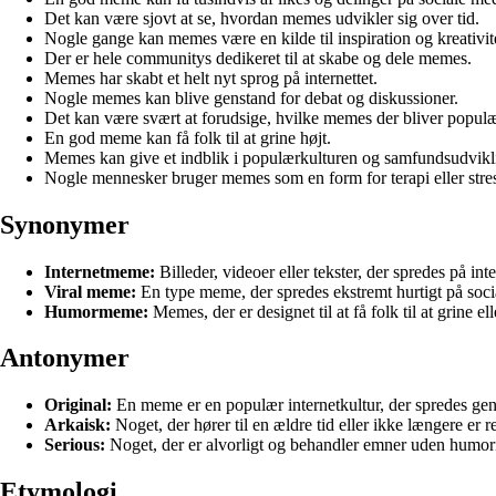
Det kan være sjovt at se, hvordan memes udvikler sig over tid.
Nogle gange kan memes være en kilde til inspiration og kreativit
Der er hele communitys dedikeret til at skabe og dele memes.
Memes har skabt et helt nyt sprog på internettet.
Nogle memes kan blive genstand for debat og diskussioner.
Det kan være svært at forudsige, hvilke memes der bliver populæ
En god meme kan få folk til at grine højt.
Memes kan give et indblik i populærkulturen og samfundsudvikl
Nogle mennesker bruger memes som en form for terapi eller stres
Synonymer
Internetmeme:
Billeder, videoer eller tekster, der spredes på int
Viral meme:
En type meme, der spredes ekstremt hurtigt på socia
Humormeme:
Memes, der er designet til at få folk til at grine ell
Antonymer
Original:
En meme er en populær internetkultur, der spredes genn
Arkaisk:
Noget, der hører til en ældre tid eller ikke længere er r
Serious:
Noget, der er alvorligt og behandler emner uden humori
Etymologi