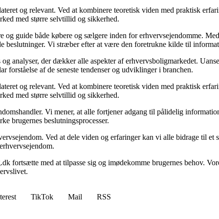
ateret og relevant. Ved at kombinere teoretisk viden med praktisk erfarin
rked med større selvtillid og sikkerhed.
ormere og guide både købere og sælgere inden for erhvervsejendomme. M
de beslutninger. Vi stræber efter at være den foretrukne kilde til inf
 og analyser, der dækker alle aspekter af erhvervsboligmarkedet. Uanset
ar forståelse af de seneste tendenser og udviklinger i branchen.
ateret og relevant. Ved at kombinere teoretisk viden med praktisk erfarin
rked med større selvtillid og sikkerhed.
domshandler. Vi mener, at alle fortjener adgang til pålidelig informati
yrke brugernes beslutningsprocesser.
vervsejendom. Ved at dele viden og erfaringer kan vi alle bidrage til e
om erhvervsejendom.
g.dk fortsætte med at tilpasse sig og imødekomme brugernes behov. Vore
rvslivet.
terest
TikTok
Mail
RSS