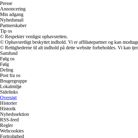
Presse
Annoncering
Min adgang
Nyhedsmail
Partnerskaber
Tip os
© Respekter venligst ophavsretten.
© Ophavsretligt beskyttet indhold. Vi er affiliatepartner og kan modtag
© Rettighederne til alt indhold på dette website forbeholdes. Vi kan t
Samfund
Følg os
Følg
Deling
Post fra os
Brugergruppe
Lokalmiljø
Sidelinks
Oversigt
Historier
Historik
Nyhedssektion
RSS-feed
Regler
Webcookies
Fortrolighed