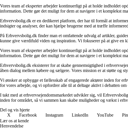
Vores team af eksperter arbejder kontinuerligt på at holde indholdet opd
information. Dette gør det muligt for dem at navigere i et komplekst ma
Erhvervsbolig.dk er en dedikeret platform, der har til formål at inf
indsigter og analyser, der kan hjælpe brugerne med at træffe informere
På Erhvervsbolig.dk finder man et omfattende udvalg af artikler, guides
kunne give værdifuld viden og inspiration. Vi fokuserer på at give en kl
Vores team af eksperter arbejder kontinuerligt på at holde indholdet opd
information. Dette gør det muligt for dem at navigere i et komplekst ma
Erhvervsbolig.dk eksisterer for at skabe gennemsigtighed i erhvervsejen
åben dialog mellem købere og sælgere. Vores mission er at støtte og st
Vi ønsker at opbygge et fællesskab af engagerede aktører inden for erh
for vores arbejde, og vi opfordrer alle til at deltage aktivt i debatten 
I takt med at erhvervsejendomsmarkedet udvikler sig, vil Erhvervsboli
inden for området, så vi sammen kan skabe muligheder og vækst i erhve
Del og vis hjerte
X
Facebook
Instagram
LinkedIn
YouTube
Pin
Lær os at kende
Henvendelse