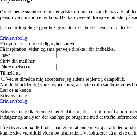
Ordet meme stammer fra det engelske ord meme, som blev skabt af den bri
person via imitation eller kopi. Det kan være alt fra sjove billeder på s
jo
•
centrifugering
•
genuin
•
grinebider
•
silhuet
•
post-
•
dissident
•
Erhvervsbolig
Få nyt fra os – tilmeld dig nyhedsbrevet
Få inspiration, viden og små genveje direkte i din indbakke.
Skriv din mail her
Tilmeld nu
Ved at tilmelde mig accepterer jeg sidens regler og datapolitik.
Når du tilmelder dig vores nyhedsbrev, accepterer du samtidig vores br
Lær os at kende
Erhvervsbolig
Erhvervsbolig
Erhvervsbolig.dk er en dedikeret platform, der har til formål at inf
indsigter og analyser, der kan hjælpe brugerne med at træffe informere
På Erhvervsbolig.dk finder man et omfattende udvalg af artikler, guides
kunne give værdifuld viden og inspiration. Vi fokuserer på at give en kl