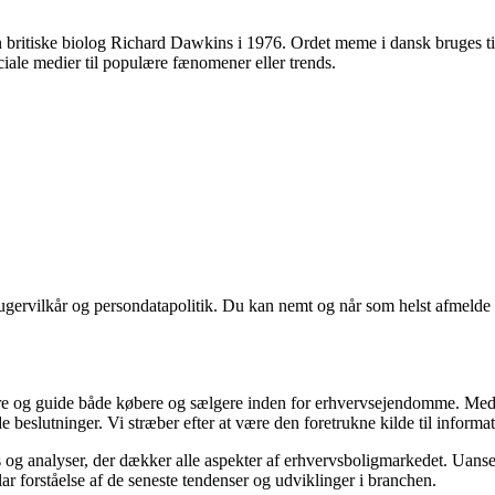
tiske biolog Richard Dawkins i 1976. Ordet meme i dansk bruges til at b
ociale medier til populære fænomener eller trends.
ugervilkår og persondatapolitik. Du kan nemt og når som helst afmelde d
ormere og guide både købere og sælgere inden for erhvervsejendomme. M
de beslutninger. Vi stræber efter at være den foretrukne kilde til inf
 og analyser, der dækker alle aspekter af erhvervsboligmarkedet. Uanset
ar forståelse af de seneste tendenser og udviklinger i branchen.