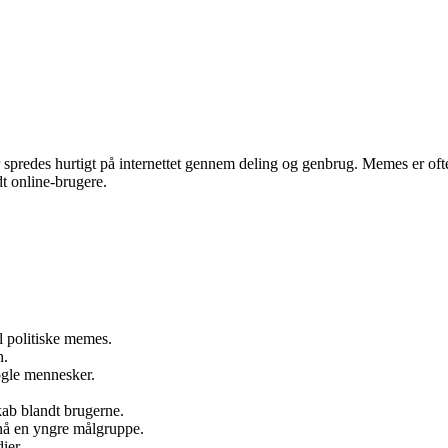
der spredes hurtigt på internettet gennem deling og genbrug. Memes er of
t online-brugere.
l politiske memes.
n.
ogle mennesker.
ab blandt brugerne.
nå en yngre målgruppe.
ier.