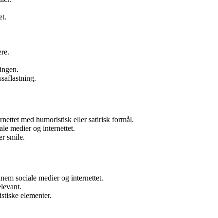
et.
re.
ingen.
saflastning.
ernettet med humoristisk eller satirisk formål.
le medier og internettet.
er smile.
em sociale medier og internettet.
elevant.
stiske elementer.