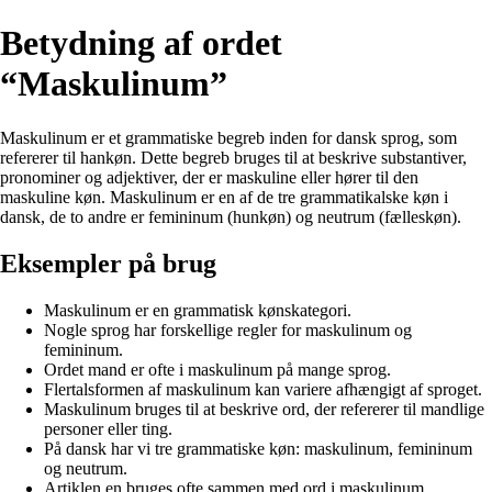
Betydning af ordet
“Maskulinum”
Maskulinum er et grammatiske begreb inden for dansk sprog, som
refererer til hankøn. Dette begreb bruges til at beskrive substantiver,
pronominer og adjektiver, der er maskuline eller hører til den
maskuline køn. Maskulinum er en af de tre grammatikalske køn i
dansk, de to andre er femininum (hunkøn) og neutrum (fælleskøn).
Eksempler på brug
Maskulinum er en grammatisk kønskategori.
Nogle sprog har forskellige regler for maskulinum og
femininum.
Ordet mand er ofte i maskulinum på mange sprog.
Flertalsformen af maskulinum kan variere afhængigt af sproget.
Maskulinum bruges til at beskrive ord, der refererer til mandlige
personer eller ting.
På dansk har vi tre grammatiske køn: maskulinum, femininum
og neutrum.
Artiklen en bruges ofte sammen med ord i maskulinum.