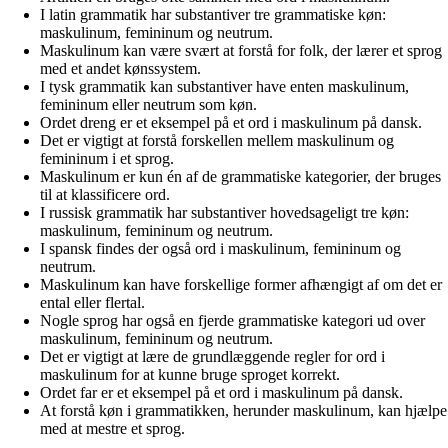
I latin grammatik har substantiver tre grammatiske køn:
maskulinum, femininum og neutrum.
Maskulinum kan være svært at forstå for folk, der lærer et sprog
med et andet kønssystem.
I tysk grammatik kan substantiver have enten maskulinum,
femininum eller neutrum som køn.
Ordet dreng er et eksempel på et ord i maskulinum på dansk.
Det er vigtigt at forstå forskellen mellem maskulinum og
femininum i et sprog.
Maskulinum er kun én af de grammatiske kategorier, der bruges
til at klassificere ord.
I russisk grammatik har substantiver hovedsageligt tre køn:
maskulinum, femininum og neutrum.
I spansk findes der også ord i maskulinum, femininum og
neutrum.
Maskulinum kan have forskellige former afhængigt af om det er
ental eller flertal.
Nogle sprog har også en fjerde grammatiske kategori ud over
maskulinum, femininum og neutrum.
Det er vigtigt at lære de grundlæggende regler for ord i
maskulinum for at kunne bruge sproget korrekt.
Ordet far er et eksempel på et ord i maskulinum på dansk.
At forstå køn i grammatikken, herunder maskulinum, kan hjælpe
med at mestre et sprog.