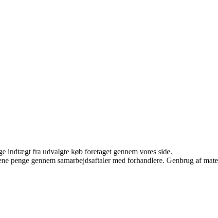
age indtægt fra udvalgte køb foretaget gennem vores side.
tjene penge gennem samarbejdsaftaler med forhandlere. Genbrug af mater