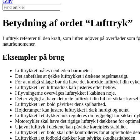
Gulv
Betydning af ordet “Lufttryk”
Lufttryk refererer til den kraft, som luften udøver på overflader som 
naturfænomener.
Eksempler på brug
Lufttrykket måles i enheden barometer.
Det anbefales at tjekke lufttrykket i dækene regelmæssigt.
For at undgå slitage bør du have det korrekte lufttryk i din cykel
Lufttrykket i en luftmadras kan justeres efter behov.
I flyvningerne overvåges lufttrykket i kabinen nøje.
Det er vigtigt at have det rette lufttryk i din bil for sikker kørsel.
Lufttrykket i en bold påvirker dens spilbarhed.
Højderamper kan justere lufttrykket i dæk hurtigt og nemt.
Lufttrykket i et dykkertank reguleres omhyggeligt for sikker dy
Motorcykler skal have det rigtige lufttryk i dækkene for optimal
Ujævnt lufttryk i dækene kan påvirke køretøjets stabilitet.
Lufttrykket i en bold skal ofte kontrolleres for at opretholde de
Lufttrykket i et fodbold dækker kan påvirke skudhastigheden.