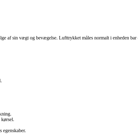
følge af sin vægt og bevægelse. Lufttrykket måles normalt i enheden bar 
.
kning.
 kørsel.
ns egenskaber.