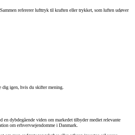
. Sammen refererer lufttryk til kraften eller trykket, som luften udøver
 dig igen, hvis du skifter mening.
Med en dybdegående viden om markedet tilbyder mediet relevante
formation om erhvervsejendomme i Danmark.