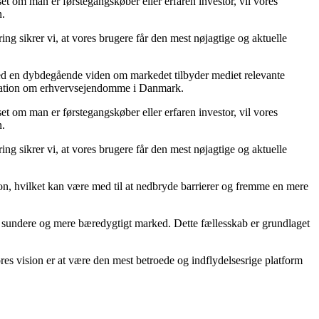
t om man er førstegangskøber eller erfaren investor, vil vores
n.
ing sikrer vi, at vores brugere får den mest nøjagtige og aktuelle
Med en dybdegående viden om markedet tilbyder mediet relevante
formation om erhvervsejendomme i Danmark.
t om man er førstegangskøber eller erfaren investor, vil vores
n.
ing sikrer vi, at vores brugere får den mest nøjagtige og aktuelle
ion, hvilket kan være med til at nedbryde barrierer og fremme en mere
et sundere og mere bæredygtigt marked. Dette fællesskab er grundlaget
es vision er at være den mest betroede og indflydelsesrige platform