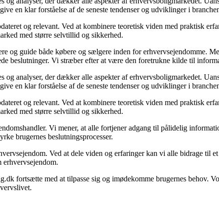
es og analyser, der dækker alle aspekter af erhvervsboligmarkedet. Uanse
give en klar forståelse af de seneste tendenser og udviklinger i branche
dateret og relevant. Ved at kombinere teoretisk viden med praktisk erfar
arked med større selvtillid og sikkerhed.
formere og guide både købere og sælgere inden for erhvervsejendomme. 
ede beslutninger. Vi stræber efter at være den foretrukne kilde til in
es og analyser, der dækker alle aspekter af erhvervsboligmarkedet. Uanse
give en klar forståelse af de seneste tendenser og udviklinger i branche
dateret og relevant. Ved at kombinere teoretisk viden med praktisk erfar
arked med større selvtillid og sikkerhed.
endomshandler. Vi mener, at alle fortjener adgang til pålidelig informat
tyrke brugernes beslutningsprocesser.
hvervsejendom. Ved at dele viden og erfaringer kan vi alle bidrage til 
 om erhvervsejendom.
ig.dk fortsætte med at tilpasse sig og imødekomme brugernes behov. Vor
vervslivet.