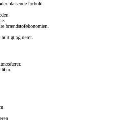
 under blæsende forhold.
eden.
ne.
bedre brændstoføkonomien.
 hurtigt og nemt.
atmosfærer.
libar.
um
færen