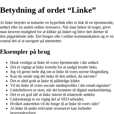
Betydning af ordet “Linke”
At linke betyder at indsætte en hyperlink eller et link til en hjemmeside,
artikel eller en anden online ressource. Når man linker til noget, giver
man læseren mulighed for at klikke på linket og blive ført direkte til
den pågældende side. Det bruges ofte i online kommunikation og er en
central del af at navigere på internettet.
Eksempler på brug
Husk venligst at linke til vores hjemmeside i din artikel.
Det er vigtigt at linke korrekt for at undgå brudte links.
Jeg vil gerne bede dig om at linke til vores nyeste blogindlæg.
Kan du sende mig det linke til den artikel, du nævnte?
Det er altid godt at linke til pålidelige kilder.
Vil du linke til vores sociale medieprofiler i din email-signatur?
Linkebehovet er stort, når det kommer til digital markedsføring.
Det er en god idé at linke internt til relaterede artikler.
Linkestrategi er en vigtig del af SEO-arbejdet.
Hvilket ankertekst vil du bruge til at linke til vores side?
At linke til andre relevante ressourcer kan forbedre
læseroplevelsen.