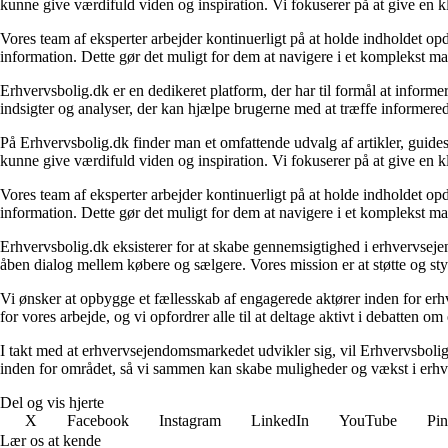
kunne give værdifuld viden og inspiration. Vi fokuserer på at give en kl
Vores team af eksperter arbejder kontinuerligt på at holde indholdet opd
information. Dette gør det muligt for dem at navigere i et komplekst ma
Erhvervsbolig.dk er en dedikeret platform, der har til formål at inf
indsigter og analyser, der kan hjælpe brugerne med at træffe informere
På Erhvervsbolig.dk finder man et omfattende udvalg af artikler, guides
kunne give værdifuld viden og inspiration. Vi fokuserer på at give en kl
Vores team af eksperter arbejder kontinuerligt på at holde indholdet opd
information. Dette gør det muligt for dem at navigere i et komplekst ma
Erhvervsbolig.dk eksisterer for at skabe gennemsigtighed i erhvervsejen
åben dialog mellem købere og sælgere. Vores mission er at støtte og st
Vi ønsker at opbygge et fællesskab af engagerede aktører inden for erh
for vores arbejde, og vi opfordrer alle til at deltage aktivt i debatten 
I takt med at erhvervsejendomsmarkedet udvikler sig, vil Erhvervsboli
inden for området, så vi sammen kan skabe muligheder og vækst i erhve
Del og vis hjerte
X
Facebook
Instagram
LinkedIn
YouTube
Pin
Lær os at kende