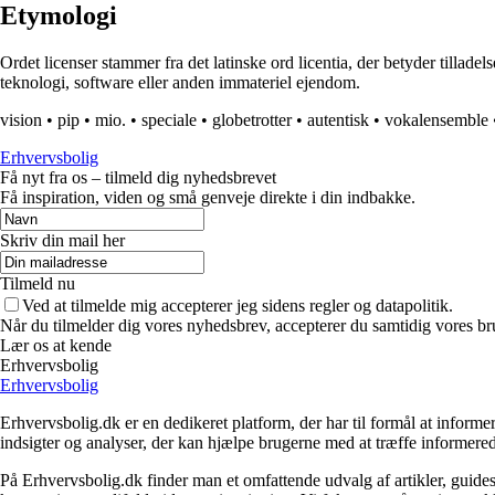
Etymologi
Ordet licenser stammer fra det latinske ord licentia, der betyder tilladelse
teknologi, software eller anden immateriel ejendom.
vision
•
pip
•
mio.
•
speciale
•
globetrotter
•
autentisk
•
vokalensemble
Erhvervsbolig
Få nyt fra os – tilmeld dig nyhedsbrevet
Få inspiration, viden og små genveje direkte i din indbakke.
Skriv din mail her
Tilmeld nu
Ved at tilmelde mig accepterer jeg sidens regler og datapolitik.
Når du tilmelder dig vores nyhedsbrev, accepterer du samtidig vores br
Lær os at kende
Erhvervsbolig
Erhvervsbolig
Erhvervsbolig.dk er en dedikeret platform, der har til formål at inf
indsigter og analyser, der kan hjælpe brugerne med at træffe informere
På Erhvervsbolig.dk finder man et omfattende udvalg af artikler, guides