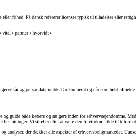
 eller frihed. På dansk refererer licenser typisk til tilladelser eller rett
•
vital
•
partner
•
hvorvidt
•
ugervilkår og persondatapolitik. Du kan nemt og når som helst afmelde d
ormere og guide både købere og sælgere inden for erhvervsejendomme. M
de beslutninger. Vi stræber efter at være den foretrukne kilde til inf
 og analyser, der dækker alle aspekter af erhvervsboligmarkedet. Uanset