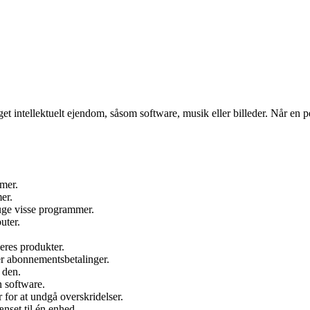
f noget intellektuelt ejendom, såsom software, musik eller billeder. Når en 
mmer.
er.
ruge visse programmer.
uter.
eres produkter.
ler abonnementsbetalinger.
 den.
n software.
 for at undgå overskridelser.
ænset til én enhed.