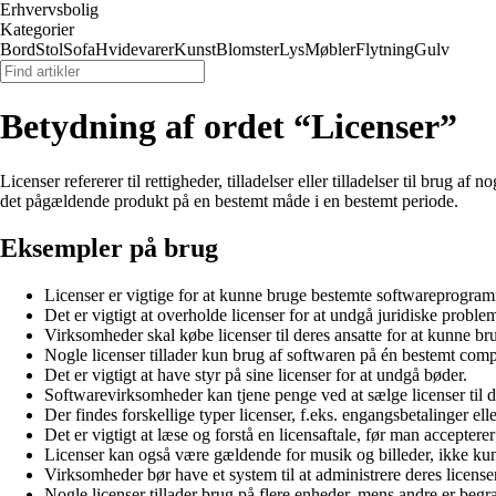
Erhvervsbolig
Kategorier
Bord
Stol
Sofa
Hvidevarer
Kunst
Blomster
Lys
Møbler
Flytning
Gulv
Betydning af ordet “Licenser”
Licenser refererer til rettigheder, tilladelser eller tilladelser til brug a
det pågældende produkt på en bestemt måde i en bestemt periode.
Eksempler på brug
Licenser er vigtige for at kunne bruge bestemte softwareprogra
Det er vigtigt at overholde licenser for at undgå juridiske problem
Virksomheder skal købe licenser til deres ansatte for at kunne b
Nogle licenser tillader kun brug af softwaren på én bestemt comp
Det er vigtigt at have styr på sine licenser for at undgå bøder.
Softwarevirksomheder kan tjene penge ved at sælge licenser til d
Der findes forskellige typer licenser, f.eks. engangsbetalinger el
Det er vigtigt at læse og forstå en licensaftale, før man accepterer
Licenser kan også være gældende for musik og billeder, ikke ku
Virksomheder bør have et system til at administrere deres licenser
Nogle licenser tillader brug på flere enheder, mens andre er begr