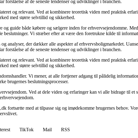
ar forståelse af de seneste tendenser og udviklinger i branchen.
ateret og relevant. Ved at kombinere teoretisk viden med praktisk erfarin
rked med større selvtillid og sikkerhed.
ormere og guide både købere og sælgere inden for erhvervsejendomme. M
de beslutninger. Vi stræber efter at være den foretrukne kilde til inf
 og analyser, der dækker alle aspekter af erhvervsboligmarkedet. Uanset
ar forståelse af de seneste tendenser og udviklinger i branchen.
ateret og relevant. Ved at kombinere teoretisk viden med praktisk erfarin
rked med større selvtillid og sikkerhed.
domshandler. Vi mener, at alle fortjener adgang til pålidelig informati
yrke brugernes beslutningsprocesser.
vervsejendom. Ved at dele viden og erfaringer kan vi alle bidrage til e
om erhvervsejendom.
g.dk fortsætte med at tilpasse sig og imødekomme brugernes behov. Vore
rvslivet.
terest
TikTok
Mail
RSS