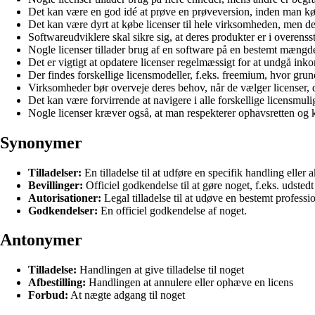
Det kan være en god idé at prøve en prøveversion, inden man køb
Det kan være dyrt at købe licenser til hele virksomheden, men det
Softwareudviklere skal sikre sig, at deres produkter er i overens
Nogle licenser tillader brug af en software på en bestemt mængde
Det er vigtigt at opdatere licenser regelmæssigt for at undgå inko
Der findes forskellige licensmodeller, f.eks. freemium, hvor gru
Virksomheder bør overveje deres behov, når de vælger licenser, 
Det kan være forvirrende at navigere i alle forskellige licensmulig
Nogle licenser kræver også, at man respekterer ophavsretten og k
Synonymer
Tilladelser:
En tilladelse til at udføre en specifik handling eller ak
Bevillinger:
Officiel godkendelse til at gøre noget, f.eks. udsted
Autorisationer:
Legal tilladelse til at udøve en bestemt profession
Godkendelser:
En officiel godkendelse af noget.
Antonymer
Tilladelse:
Handlingen at give tilladelse til noget
Afbestilling:
Handlingen at annulere eller ophæve en licens
Forbud:
At nægte adgang til noget