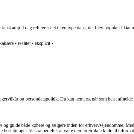
 lanskamp. I dag refererer det til en type dans, der blev populær i Danm
kalisere
•
realitet
•
eksplicit
•
ugervilkår og persondatapolitik. Du kan nemt og når som helst afmelde d
ormere og guide både købere og sælgere inden for erhvervsejendomme. M
de beslutninger. Vi stræber efter at være den foretrukne kilde til inf