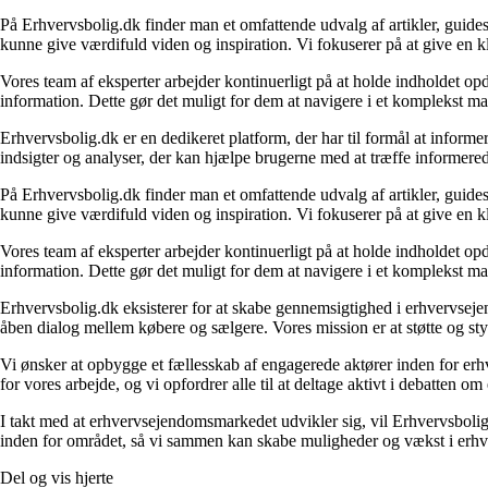
På Erhvervsbolig.dk finder man et omfattende udvalg af artikler, guides
kunne give værdifuld viden og inspiration. Vi fokuserer på at give en kl
Vores team af eksperter arbejder kontinuerligt på at holde indholdet opd
information. Dette gør det muligt for dem at navigere i et komplekst ma
Erhvervsbolig.dk er en dedikeret platform, der har til formål at inf
indsigter og analyser, der kan hjælpe brugerne med at træffe informere
På Erhvervsbolig.dk finder man et omfattende udvalg af artikler, guides
kunne give værdifuld viden og inspiration. Vi fokuserer på at give en kl
Vores team af eksperter arbejder kontinuerligt på at holde indholdet opd
information. Dette gør det muligt for dem at navigere i et komplekst ma
Erhvervsbolig.dk eksisterer for at skabe gennemsigtighed i erhvervsejen
åben dialog mellem købere og sælgere. Vores mission er at støtte og st
Vi ønsker at opbygge et fællesskab af engagerede aktører inden for erh
for vores arbejde, og vi opfordrer alle til at deltage aktivt i debatten 
I takt med at erhvervsejendomsmarkedet udvikler sig, vil Erhvervsboli
inden for området, så vi sammen kan skabe muligheder og vækst i erhve
Del og vis hjerte