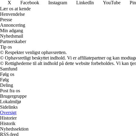
X
Facebook
Instagram
LinkedIn
YouTube
Pin
Lær os at kende
Henvendelse
Presse
Annoncering
Min adgang
Nyhedsmail
Partnerskaber
Tip os
© Respekter venligst ophavsretten.
© Ophavsretligt beskyttet indhold. Vi er affiliatepartner og kan modtag
© Rettighederne til alt indhold på dette website forbeholdes. Vi kan t
Samfund
Følg os
Følg
Deling
Post fra os
Brugergruppe
Lokalmiljø
Sidelinks
Oversigt
Historier
Historik
Nyhedssektion
RSS-feed