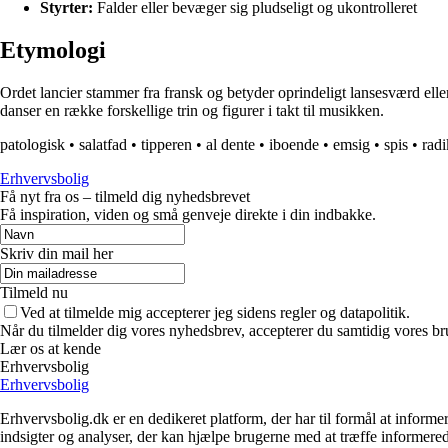
Styrter:
Falder eller bevæger sig pludseligt og ukontrolleret
Etymologi
Ordet lancier stammer fra fransk og betyder oprindeligt lansesværd eller
danser en række forskellige trin og figurer i takt til musikken.
patologisk
•
salatfad
•
tipperen
•
al dente
•
iboende
•
emsig
•
spis
•
radi
Erhvervsbolig
Få nyt fra os – tilmeld dig nyhedsbrevet
Få inspiration, viden og små genveje direkte i din indbakke.
Skriv din mail her
Tilmeld nu
Ved at tilmelde mig accepterer jeg sidens regler og datapolitik.
Når du tilmelder dig vores nyhedsbrev, accepterer du samtidig vores br
Lær os at kende
Erhvervsbolig
Erhvervsbolig
Erhvervsbolig.dk er en dedikeret platform, der har til formål at inf
indsigter og analyser, der kan hjælpe brugerne med at træffe informere