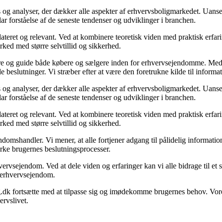
 og analyser, der dækker alle aspekter af erhvervsboligmarkedet. Uanset
ar forståelse af de seneste tendenser og udviklinger i branchen.
ateret og relevant. Ved at kombinere teoretisk viden med praktisk erfarin
rked med større selvtillid og sikkerhed.
ormere og guide både købere og sælgere inden for erhvervsejendomme. M
de beslutninger. Vi stræber efter at være den foretrukne kilde til inf
 og analyser, der dækker alle aspekter af erhvervsboligmarkedet. Uanset
ar forståelse af de seneste tendenser og udviklinger i branchen.
ateret og relevant. Ved at kombinere teoretisk viden med praktisk erfarin
rked med større selvtillid og sikkerhed.
domshandler. Vi mener, at alle fortjener adgang til pålidelig informati
yrke brugernes beslutningsprocesser.
vervsejendom. Ved at dele viden og erfaringer kan vi alle bidrage til e
om erhvervsejendom.
g.dk fortsætte med at tilpasse sig og imødekomme brugernes behov. Vore
rvslivet.