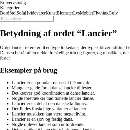
Erhvervsbolig
Kategorier
Bord
Stol
Sofa
Hvidevarer
Kunst
Blomster
Lys
Møbler
Flytning
Gulv
Betydning af ordet “Lancier”
Ordet lancier refererer til en type folkedans, der typisk bliver udført 
Dansen består af en række forskellige trin og figurer, og musikken, der ty
fester.
Eksempler på brug
Lancier er en populær dansestil i Danmark.
Mange er glade for at danse lancier til fester.
Det kræver god koordination at danse lancier.
Nogle foretrækker traditionelle lancier-danse.
Lancier er en del af den danske kulturarv.
Der findes forskellige varianter af lancier.
Lancier musikken kan være meget livlig.
Lancier er en sjov og festlig dans.
Nogle oplever lancier som udfordrende.
Det er vigtigt at have styr på trinnene i lancier.