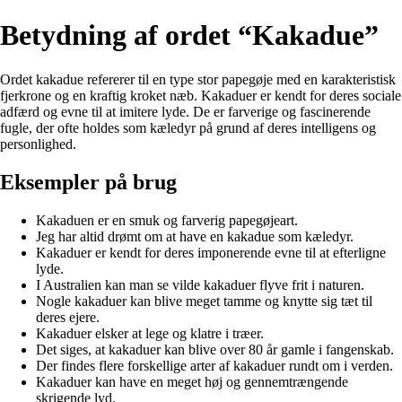
Betydning af ordet “Kakadue”
Ordet kakadue refererer til en type stor papegøje med en karakteristisk
fjerkrone og en kraftig kroket næb. Kakaduer er kendt for deres sociale
adfærd og evne til at imitere lyde. De er farverige og fascinerende
fugle, der ofte holdes som kæledyr på grund af deres intelligens og
personlighed.
Eksempler på brug
Kakaduen er en smuk og farverig papegøjeart.
Jeg har altid drømt om at have en kakadue som kæledyr.
Kakaduer er kendt for deres imponerende evne til at efterligne
lyde.
I Australien kan man se vilde kakaduer flyve frit i naturen.
Nogle kakaduer kan blive meget tamme og knytte sig tæt til
deres ejere.
Kakaduer elsker at lege og klatre i træer.
Det siges, at kakaduer kan blive over 80 år gamle i fangenskab.
Der findes flere forskellige arter af kakaduer rundt om i verden.
Kakaduer kan have en meget høj og gennemtrængende
skrigende lyd.