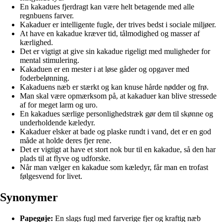
En kakadues fjerdragt kan være helt betagende med alle
regnbuens farver.
Kakaduer er intelligente fugle, der trives bedst i sociale miljøer.
At have en kakadue kræver tid, tålmodighed og masser af
kærlighed.
Det er vigtigt at give sin kakadue rigeligt med muligheder for
mental stimulering.
Kakaduen er en mester i at løse gåder og opgaver med
foderbelønning.
Kakaduens næb er stærkt og kan knuse hårde nødder og frø.
Man skal være opmærksom på, at kakaduer kan blive stressede
af for meget larm og uro.
En kakadues særlige personlighedstræk gør dem til skønne og
underholdende kæledyr.
Kakaduer elsker at bade og plaske rundt i vand, det er en god
måde at holde deres fjer rene.
Det er vigtigt at have et stort nok bur til en kakadue, så den har
plads til at flyve og udforske.
Når man vælger en kakadue som kæledyr, får man en trofast
følgesvend for livet.
Synonymer
Papegøje:
En slags fugl med farverige fjer og kraftig næb