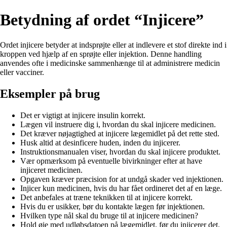
Betydning af ordet “Injicere”
Ordet injicere betyder at indsprøjte eller at indlevere et stof direkte ind i
kroppen ved hjælp af en sprøjte eller injektion. Denne handling
anvendes ofte i medicinske sammenhænge til at administrere medicin
eller vacciner.
Eksempler på brug
Det er vigtigt at injicere insulin korrekt.
Lægen vil instruere dig i, hvordan du skal injicere medicinen.
Det kræver nøjagtighed at injicere lægemidlet på det rette sted.
Husk altid at desinficere huden, inden du injicerer.
Instruktionsmanualen viser, hvordan du skal injicere produktet.
Vær opmærksom på eventuelle bivirkninger efter at have
injiceret medicinen.
Opgaven kræver præcision for at undgå skader ved injektionen.
Injicer kun medicinen, hvis du har fået ordineret det af en læge.
Det anbefales at træne teknikken til at injicere korrekt.
Hvis du er usikker, bør du kontakte lægen før injektionen.
Hvilken type nål skal du bruge til at injicere medicinen?
Hold øje med udløbsdatoen på lægemidlet, før du injicerer det.