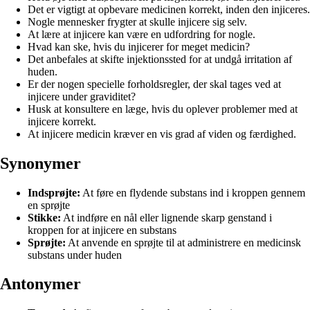
Det er vigtigt at opbevare medicinen korrekt, inden den injiceres.
Nogle mennesker frygter at skulle injicere sig selv.
At lære at injicere kan være en udfordring for nogle.
Hvad kan ske, hvis du injicerer for meget medicin?
Det anbefales at skifte injektionssted for at undgå irritation af
huden.
Er der nogen specielle forholdsregler, der skal tages ved at
injicere under graviditet?
Husk at konsultere en læge, hvis du oplever problemer med at
injicere korrekt.
At injicere medicin kræver en vis grad af viden og færdighed.
Synonymer
Indsprøjte:
At føre en flydende substans ind i kroppen gennem
en sprøjte
Stikke:
At indføre en nål eller lignende skarp genstand i
kroppen for at injicere en substans
Sprøjte:
At anvende en sprøjte til at administrere en medicinsk
substans under huden
Antonymer