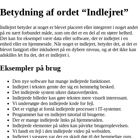
Betydning af ordet “Indlejret”
Indlejret betyder at noget er blevet placeret eller integreret i noget andet
på en nært forbundet måde, som om det er en del af en større helhed.
Det kan for eksempel være data eller software, der er indlejret i en
enhed eller en hjemmeside. Når noget er indlejret, betyder det, at det er
blevet fastgjort eller inkluderet på en dybere niveau, og at det ikke kan
adskilles let fra det, det er indlejret i.
Eksempler på brug
Den nye software har mange indlejrede funktioner.
Indlejret i teksten gemte der sig en hemmelig besked.
Det indlejrede system sikrer dataoverførslen.
Indlejrede billeder kan gøre teksten mere visuelt interessant.
Vi undersøgte den indlejrede kode for fejl.
Det er vigtigt at forstå indlejrede processer i IT-systemer.
Programmet har en indlejret tutorial til brugerne.
Der er mange indlejrede links på hjemmesiden.
Indlejrede elementer på siden kan påvirke brugeroplevelsen.
Vi fandt en fejl i den indlejrede video på websiden.
Indlejret i væggen var der en skjult dør til det hemmelige rum.