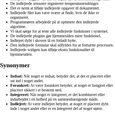
De indlejrede sensorer registrerer temperaturændringer.
Det er nemt at tilføje indlejrede opgaver til dokumentet.
Indlejrede filer kan være svære at finde, hvis de ikke er
organiseret.
Programmøren arbejdede på at optimere den indlejrede
algoritme.
Vi skal sørge for at teste alle indlejrede funktioner i systemet.
De indlejrede plugins gør hjemmesiden mere funktionel.
Indlejret dybt i skoven lå en forladt hytte.
Den indlejrede formular skal udfyldes for at fortsætte processen.
Indlejrede widgets kan tilføje ekstra funktionalitet til
hjemmesiden.
Synonymer
Indsat:
Når noget er indsat, betyder det, at det er placeret eller
sat ind i noget andet.
Forankret:
At være forankret betyder, at noget er fastgjort eller
placeret sikkert i et bestemt sted.
Integreret:
Når noget er integreret, er det kombineret eller
indarbejdet i en helhed på en sammenhængende måde.
Indlejret:
At være indlejret betyder, at noget er placeret dybt
inde i noget andet eller er en integreret del af noget større.