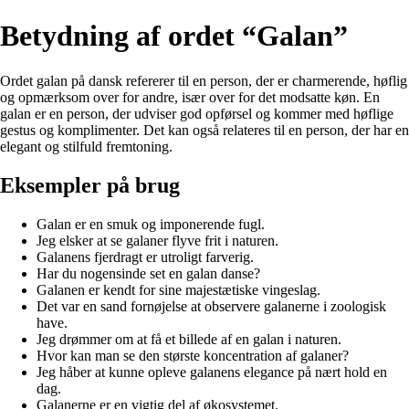
Betydning af ordet “Galan”
Ordet galan på dansk refererer til en person, der er charmerende, høflig
og opmærksom over for andre, især over for det modsatte køn. En
galan er en person, der udviser god opførsel og kommer med høflige
gestus og komplimenter. Det kan også relateres til en person, der har en
elegant og stilfuld fremtoning.
Eksempler på brug
Galan er en smuk og imponerende fugl.
Jeg elsker at se galaner flyve frit i naturen.
Galanens fjerdragt er utroligt farverig.
Har du nogensinde set en galan danse?
Galanen er kendt for sine majestætiske vingeslag.
Det var en sand fornøjelse at observere galanerne i zoologisk
have.
Jeg drømmer om at få et billede af en galan i naturen.
Hvor kan man se den største koncentration af galaner?
Jeg håber at kunne opleve galanens elegance på nært hold en
dag.
Galanerne er en vigtig del af økosystemet.