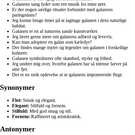
Galanens sang lyder som ren musik for mine ører.
Er der nogen særlige ritualer forbundet med galanens
paringsdans?
Jeg kunne bruge timer på at iagttage galanen i dens naturlige
habitat.
Galanen er en af naturens sande kunstværker.
Jeg lærer gerne mere om galanens adfærd og levevis.
Kan man adoptere en galan som kæledyr?
Der findes mange myter og legender om galanen i forskellige
kulturer.
Galanen symboliserer ofte skønhed, styrke og frihed.
Jeg undrer mig over, hvorfor galanen har så intense farver på
sine fjer.
Det er en unik oplevelse at se galanens imponerende flugt.
Synonymer
Flot:
Smuk og elegant.
Elegant:
Stilfuld og fornem.
Stilfuld:
Med god smag og stil.
Fornem:
Raffineret og aristokratisk.
Antonymer