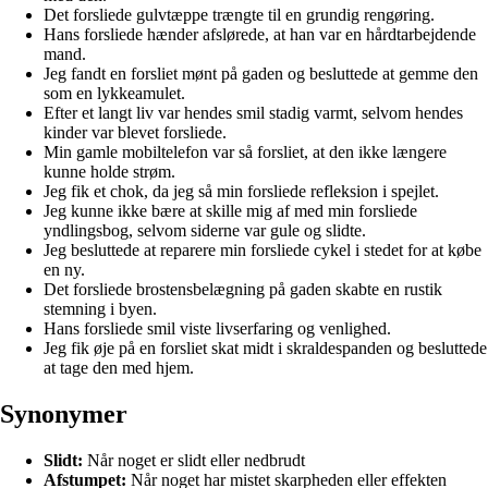
Det forsliede gulvtæppe trængte til en grundig rengøring.
Hans forsliede hænder afslørede, at han var en hårdtarbejdende
mand.
Jeg fandt en forsliet mønt på gaden og besluttede at gemme den
som en lykkeamulet.
Efter et langt liv var hendes smil stadig varmt, selvom hendes
kinder var blevet forsliede.
Min gamle mobiltelefon var så forsliet, at den ikke længere
kunne holde strøm.
Jeg fik et chok, da jeg så min forsliede refleksion i spejlet.
Jeg kunne ikke bære at skille mig af med min forsliede
yndlingsbog, selvom siderne var gule og slidte.
Jeg besluttede at reparere min forsliede cykel i stedet for at købe
en ny.
Det forsliede brostensbelægning på gaden skabte en rustik
stemning i byen.
Hans forsliede smil viste livserfaring og venlighed.
Jeg fik øje på en forsliet skat midt i skraldespanden og besluttede
at tage den med hjem.
Synonymer
Slidt:
Når noget er slidt eller nedbrudt
Afstumpet:
Når noget har mistet skarpheden eller effekten