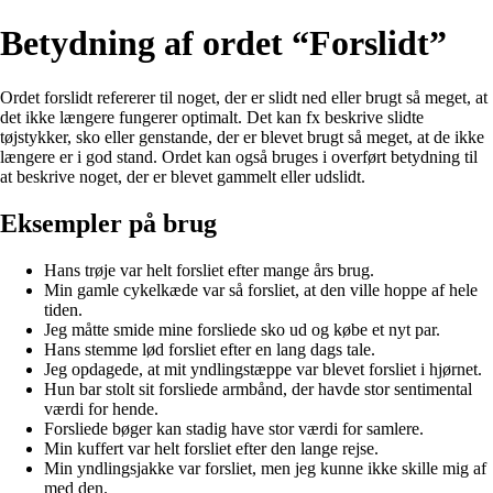
Betydning af ordet “Forslidt”
Ordet forslidt refererer til noget, der er slidt ned eller brugt så meget, at
det ikke længere fungerer optimalt. Det kan fx beskrive slidte
tøjstykker, sko eller genstande, der er blevet brugt så meget, at de ikke
længere er i god stand. Ordet kan også bruges i overført betydning til
at beskrive noget, der er blevet gammelt eller udslidt.
Eksempler på brug
Hans trøje var helt forsliet efter mange års brug.
Min gamle cykelkæde var så forsliet, at den ville hoppe af hele
tiden.
Jeg måtte smide mine forsliede sko ud og købe et nyt par.
Hans stemme lød forsliet efter en lang dags tale.
Jeg opdagede, at mit yndlingstæppe var blevet forsliet i hjørnet.
Hun bar stolt sit forsliede armbånd, der havde stor sentimental
værdi for hende.
Forsliede bøger kan stadig have stor værdi for samlere.
Min kuffert var helt forsliet efter den lange rejse.
Min yndlingsjakke var forsliet, men jeg kunne ikke skille mig af
med den.