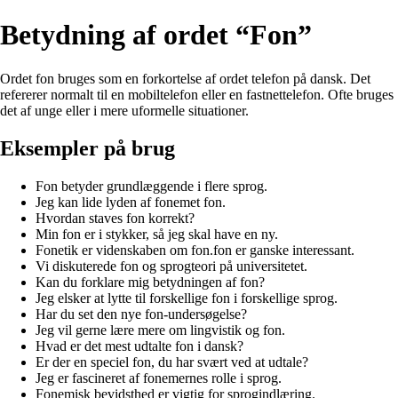
Betydning af ordet “Fon”
Ordet fon bruges som en forkortelse af ordet telefon på dansk. Det
refererer normalt til en mobiltelefon eller en fastnettelefon. Ofte bruges
det af unge eller i mere uformelle situationer.
Eksempler på brug
Fon betyder grundlæggende i flere sprog.
Jeg kan lide lyden af fonemet fon.
Hvordan staves fon korrekt?
Min fon er i stykker, så jeg skal have en ny.
Fonetik er videnskaben om fon.fon er ganske interessant.
Vi diskuterede fon og sprogteori på universitetet.
Kan du forklare mig betydningen af fon?
Jeg elsker at lytte til forskellige fon i forskellige sprog.
Har du set den nye fon-undersøgelse?
Jeg vil gerne lære mere om lingvistik og fon.
Hvad er det mest udtalte fon i dansk?
Er der en speciel fon, du har svært ved at udtale?
Jeg er fascineret af fonemernes rolle i sprog.
Fonemisk bevidsthed er vigtig for sprogindlæring.