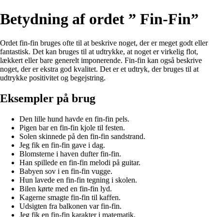
Betydning af ordet ” Fin-Fin”
Ordet fin-fin bruges ofte til at beskrive noget, der er meget godt eller
fantastisk. Det kan bruges til at udtrykke, at noget er virkelig flot,
lækkert eller bare generelt imponerende. Fin-fin kan også beskrive
noget, der er ekstra god kvalitet. Det er et udtryk, der bruges til at
udtrykke positivitet og begejstring.
Eksempler på brug
Den lille hund havde en fin-fin pels.
Pigen bar en fin-fin kjole til festen.
Solen skinnede på den fin-fin sandstrand.
Jeg fik en fin-fin gave i dag.
Blomsterne i haven dufter fin-fin.
Han spillede en fin-fin melodi på guitar.
Babyen sov i en fin-fin vugge.
Hun lavede en fin-fin tegning i skolen.
Bilen kørte med en fin-fin lyd.
Kagerne smagte fin-fin til kaffen.
Udsigten fra balkonen var fin-fin.
Jeg fik en fin-fin karakter i matematik.