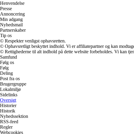
Henvendelse
Presse
Annoncering
Min adgang
Nyhedsmail
Partnerskaber
Tip os
© Respekter venligst ophavsretten.
© Ophavsretligt beskyttet indhold. Vi er affiliatepartner og kan modtag
© Rettighederne til alt indhold på dette website forbeholdes. Vi kan t
Samfund
Følg os
Følg
Deling
Post fra os
Brugergruppe
Lokalmiljø
Sidelinks
Oversigt
Historier
Historik
Nyhedssektion
RSS-feed
Regler
Webcookies