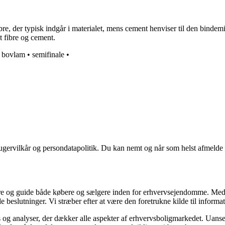
 fibre, der typisk indgår i materialet, mens cement henviser til den bin
t fibre og cement.
•
bovlam
•
semifinale
•
ugervilkår og persondatapolitik. Du kan nemt og når som helst afmelde d
ormere og guide både købere og sælgere inden for erhvervsejendomme. M
de beslutninger. Vi stræber efter at være den foretrukne kilde til inf
 og analyser, der dækker alle aspekter af erhvervsboligmarkedet. Uanset