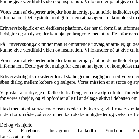
kunne give værdifuld viden og inspiration. Vi fokuserer på at give en kl
Vores team af eksperter arbejder kontinuerligt på at holde indholdet opd
information. Dette gør det muligt for dem at navigere i et komplekst ma
Erhvervsbolig.dk er en dedikeret platform, der har til formål at inf
indsigter og analyser, der kan hjælpe brugerne med at træffe informere
På Erhvervsbolig.dk finder man et omfattende udvalg af artikler, guides
kunne give værdifuld viden og inspiration. Vi fokuserer på at give en kl
Vores team af eksperter arbejder kontinuerligt på at holde indholdet opd
information. Dette gør det muligt for dem at navigere i et komplekst ma
Erhvervsbolig.dk eksisterer for at skabe gennemsigtighed i erhvervsejen
åben dialog mellem købere og sælgere. Vores mission er at støtte og st
Vi ønsker at opbygge et fællesskab af engagerede aktører inden for erh
for vores arbejde, og vi opfordrer alle til at deltage aktivt i debatten 
I takt med at erhvervsejendomsmarkedet udvikler sig, vil Erhvervsboli
inden for området, så vi sammen kan skabe muligheder og vækst i erhve
Del og vis hjerte
X
Facebook
Instagram
LinkedIn
YouTube
Pin
Lær os at kende