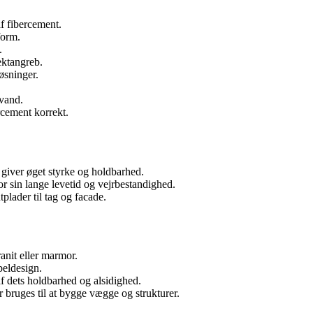
af fibercement.
form.
.
ektangreb.
øsninger.
vand.
ercement korrekt.
 giver øget styrke og holdbarhed.
r sin lange levetid og vejrbestandighed.
lader til tag og facade.
ranit eller marmor.
beldesign.
af dets holdbarhed og alsidighed.
 bruges til at bygge vægge og strukturer.