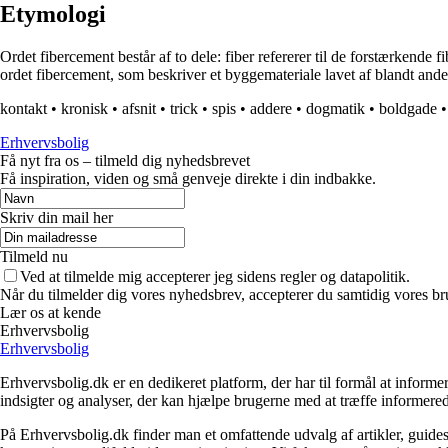
Etymologi
Ordet fibercement består af to dele: fiber refererer til de forstærkende
ordet fibercement, som beskriver et byggemateriale lavet af blandt ande
kontakt
•
kronisk
•
afsnit
•
trick
•
spis
•
addere
•
dogmatik
•
boldgade
Erhvervsbolig
Få nyt fra os – tilmeld dig nyhedsbrevet
Få inspiration, viden og små genveje direkte i din indbakke.
Skriv din mail her
Tilmeld nu
Ved at tilmelde mig accepterer jeg sidens regler og datapolitik.
Når du tilmelder dig vores nyhedsbrev, accepterer du samtidig vores br
Lær os at kende
Erhvervsbolig
Erhvervsbolig
Erhvervsbolig.dk er en dedikeret platform, der har til formål at inf
indsigter og analyser, der kan hjælpe brugerne med at træffe informere
På Erhvervsbolig.dk finder man et omfattende udvalg af artikler, guides