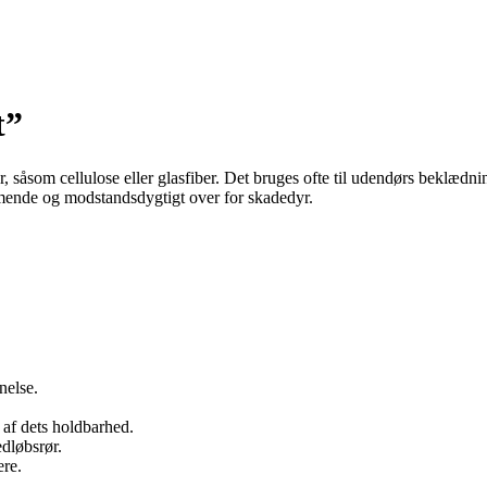
t”
ber, såsom cellulose eller glasfiber. Det bruges ofte til udendørs bekl
mende og modstandsdygtigt over for skadedyr.
nelse.
af dets holdbarhed.
edløbsrør.
ere.