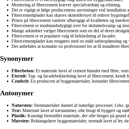
Montering af fibercement kræver specialværktøj og erfaring.
Det er vigtigt at følge producentens anvisninger ved installation 
Fibercementplader kan skæres skræddersyet til enhver bygnings
Prisen på fibercement varierer afhængigt af kvaliteten og mærket
Fibercement er modstandsdygtigt over for skimmelsvamp og ins
Mange arkitekter vælger fibercement som en del af deres designl
Fibercement er et populært valg til beklædning af facader.
Fibercementplader kan rengøres med en mild sæbeopløsning og 
Det anbefales at kontakte en professionel for at få installeret fib
Synonymer
Fiberbeton:
Et materiale lavet af cement blandet med fibre, som
Eternit:
Tag- og facadebeklædning lavet af fibercement, kendt fo
Cembrit:
En producent af byggematerialer, herunder fibercementp
Antonymer
Natursten:
Stenmaterialer dannet af naturlige processer, f.eks. g
Træ:
Materiale lavet af træstammer, ofte brugt til byggeri og mø
Plastik:
Kunstigt fremstillet materiale, der ofte bruges på grund 
Mursten:
Rektangulære byggematerialer, normalt lavet af ler, der