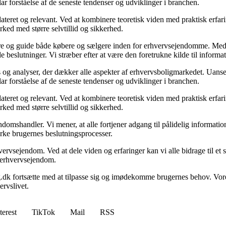
ar forståelse af de seneste tendenser og udviklinger i branchen.
ateret og relevant. Ved at kombinere teoretisk viden med praktisk erfarin
rked med større selvtillid og sikkerhed.
ormere og guide både købere og sælgere inden for erhvervsejendomme. M
de beslutninger. Vi stræber efter at være den foretrukne kilde til inf
 og analyser, der dækker alle aspekter af erhvervsboligmarkedet. Uanset
ar forståelse af de seneste tendenser og udviklinger i branchen.
ateret og relevant. Ved at kombinere teoretisk viden med praktisk erfarin
rked med større selvtillid og sikkerhed.
domshandler. Vi mener, at alle fortjener adgang til pålidelig informati
yrke brugernes beslutningsprocesser.
vervsejendom. Ved at dele viden og erfaringer kan vi alle bidrage til e
om erhvervsejendom.
g.dk fortsætte med at tilpasse sig og imødekomme brugernes behov. Vore
rvslivet.
terest
TikTok
Mail
RSS