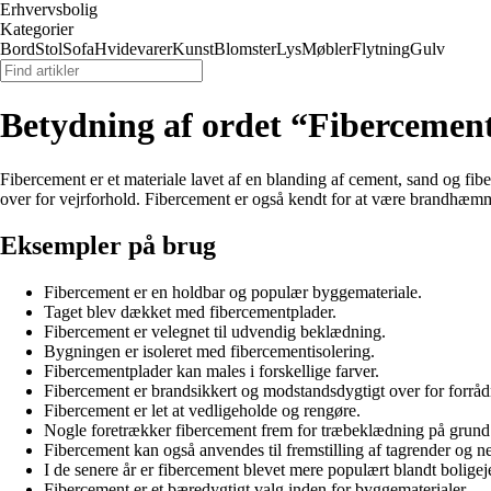
Erhvervsbolig
Kategorier
Bord
Stol
Sofa
Hvidevarer
Kunst
Blomster
Lys
Møbler
Flytning
Gulv
Betydning af ordet “Fibercemen
Fibercement er et materiale lavet af en blanding af cement, sand og fi
over for vejrforhold. Fibercement er også kendt for at være brandhæm
Eksempler på brug
Fibercement er en holdbar og populær byggemateriale.
Taget blev dækket med fibercementplader.
Fibercement er velegnet til udvendig beklædning.
Bygningen er isoleret med fibercementisolering.
Fibercementplader kan males i forskellige farver.
Fibercement er brandsikkert og modstandsdygtigt over for forråd
Fibercement er let at vedligeholde og rengøre.
Nogle foretrækker fibercement frem for træbeklædning på grund 
Fibercement kan også anvendes til fremstilling af tagrender og n
I de senere år er fibercement blevet mere populært blandt boligej
Fibercement er et bæredygtigt valg inden for byggematerialer.