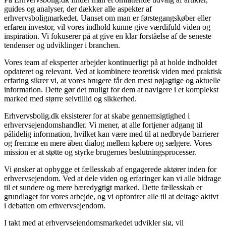
guides og analyser, der dækker alle aspekter af
erhvervsboligmarkedet. Uanset om man er førstegangskøber eller
erfaren investor, vil vores indhold kunne give værdifuld viden og
inspiration. Vi fokuserer på at give en klar forståelse af de seneste
tendenser og udviklinger i branchen.
Vores team af eksperter arbejder kontinuerligt på at holde indholdet
opdateret og relevant. Ved at kombinere teoretisk viden med praktisk
erfaring sikrer vi, at vores brugere får den mest nøjagtige og aktuelle
information. Dette gør det muligt for dem at navigere i et komplekst
marked med større selvtillid og sikkerhed.
Erhvervsbolig.dk eksisterer for at skabe gennemsigtighed i
erhvervsejendomshandler. Vi mener, at alle fortjener adgang til
pålidelig information, hvilket kan være med til at nedbryde barrierer
og fremme en mere åben dialog mellem købere og sælgere. Vores
mission er at støtte og styrke brugernes beslutningsprocesser.
Vi ønsker at opbygge et fællesskab af engagerede aktører inden for
erhvervsejendom. Ved at dele viden og erfaringer kan vi alle bidrage
til et sundere og mere bæredygtigt marked. Dette fællesskab er
grundlaget for vores arbejde, og vi opfordrer alle til at deltage aktivt
i debatten om erhvervsejendom.
I takt med at erhvervsejendomsmarkedet udvikler sig, vil