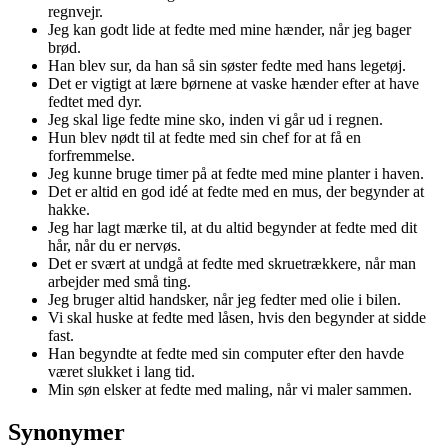
regnvejr.
Jeg kan godt lide at fedte med mine hænder, når jeg bager
brød.
Han blev sur, da han så sin søster fedte med hans legetøj.
Det er vigtigt at lære børnene at vaske hænder efter at have
fedtet med dyr.
Jeg skal lige fedte mine sko, inden vi går ud i regnen.
Hun blev nødt til at fedte med sin chef for at få en
forfremmelse.
Jeg kunne bruge timer på at fedte med mine planter i haven.
Det er altid en god idé at fedte med en mus, der begynder at
hakke.
Jeg har lagt mærke til, at du altid begynder at fedte med dit
hår, når du er nervøs.
Det er svært at undgå at fedte med skruetrækkere, når man
arbejder med små ting.
Jeg bruger altid handsker, når jeg fedter med olie i bilen.
Vi skal huske at fedte med låsen, hvis den begynder at sidde
fast.
Han begyndte at fedte med sin computer efter den havde
været slukket i lang tid.
Min søn elsker at fedte med maling, når vi maler sammen.
Synonymer