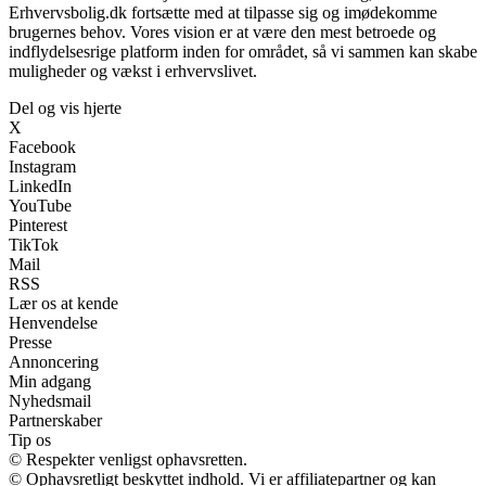
Erhvervsbolig.dk fortsætte med at tilpasse sig og imødekomme
brugernes behov. Vores vision er at være den mest betroede og
indflydelsesrige platform inden for området, så vi sammen kan skabe
muligheder og vækst i erhvervslivet.
Del og vis hjerte
X
Facebook
Instagram
LinkedIn
YouTube
Pinterest
TikTok
Mail
RSS
Lær os at kende
Henvendelse
Presse
Annoncering
Min adgang
Nyhedsmail
Partnerskaber
Tip os
© Respekter venligst ophavsretten.
© Ophavsretligt beskyttet indhold. Vi er affiliatepartner og kan