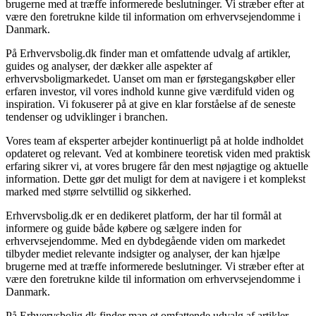
brugerne med at træffe informerede beslutninger. Vi stræber efter at
være den foretrukne kilde til information om erhvervsejendomme i
Danmark.
På Erhvervsbolig.dk finder man et omfattende udvalg af artikler,
guides og analyser, der dækker alle aspekter af
erhvervsboligmarkedet. Uanset om man er førstegangskøber eller
erfaren investor, vil vores indhold kunne give værdifuld viden og
inspiration. Vi fokuserer på at give en klar forståelse af de seneste
tendenser og udviklinger i branchen.
Vores team af eksperter arbejder kontinuerligt på at holde indholdet
opdateret og relevant. Ved at kombinere teoretisk viden med praktisk
erfaring sikrer vi, at vores brugere får den mest nøjagtige og aktuelle
information. Dette gør det muligt for dem at navigere i et komplekst
marked med større selvtillid og sikkerhed.
Erhvervsbolig.dk er en dedikeret platform, der har til formål at
informere og guide både købere og sælgere inden for
erhvervsejendomme. Med en dybdegående viden om markedet
tilbyder mediet relevante indsigter og analyser, der kan hjælpe
brugerne med at træffe informerede beslutninger. Vi stræber efter at
være den foretrukne kilde til information om erhvervsejendomme i
Danmark.
På Erhvervsbolig.dk finder man et omfattende udvalg af artikler,