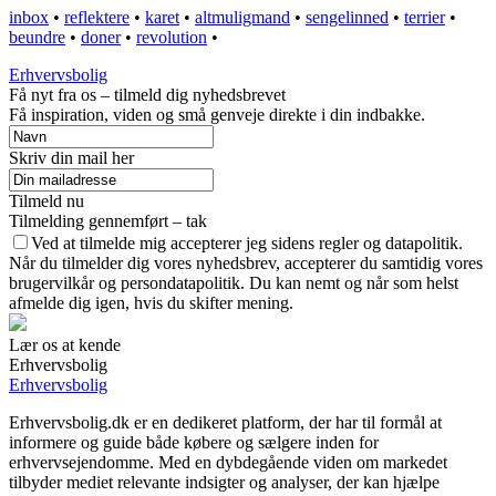
inbox
•
reflektere
•
karet
•
altmuligmand
•
sengelinned
•
terrier
•
beundre
•
doner
•
revolution
•
Erhvervsbolig
Få nyt fra os – tilmeld dig nyhedsbrevet
Få inspiration, viden og små genveje direkte i din indbakke.
Skriv din mail her
Tilmeld nu
Tilmelding gennemført – tak
Ved at tilmelde mig accepterer jeg sidens regler og datapolitik.
Når du tilmelder dig vores nyhedsbrev, accepterer du samtidig vores
brugervilkår og persondatapolitik. Du kan nemt og når som helst
afmelde dig igen, hvis du skifter mening.
Lær os at kende
Erhvervsbolig
Erhvervsbolig
Erhvervsbolig.dk er en dedikeret platform, der har til formål at
informere og guide både købere og sælgere inden for
erhvervsejendomme. Med en dybdegående viden om markedet
tilbyder mediet relevante indsigter og analyser, der kan hjælpe