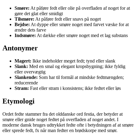
Smøre:
At påføre fedt eller olie på overfladen af noget for at
gøre det glat eller smidigt
Tilsmøre:
At påføre fedt eller snavs på noget
Bejdse:
At dyppe eller smøre noget med farvet væske for at
ændre dets farve
Indsmøre:
At dække eller smøre noget med et lag substans
Antonymer
Magert:
Ikke indeholder meget fedt; tynd eller slank
Slank:
Med en smal og elegant kropsbygning; ikke fyldig
eller overvægtig
Slankende:
Som har til formål at mindske fedtmængden;
reducerende
Stram:
Fast eller stram i konsistens; ikke fedtet eller løs
Etymologi
Ordet fedte stammer fra det olddanske ord festia, der betyder at
smøre eller gnide noget fedtet på overfladen af noget andet. I
moderne dansk bruges udtrykket fedte ofte i betydningen af at smøre
eller sprede fedt, fx når man fedter en brødskorpe med smør.