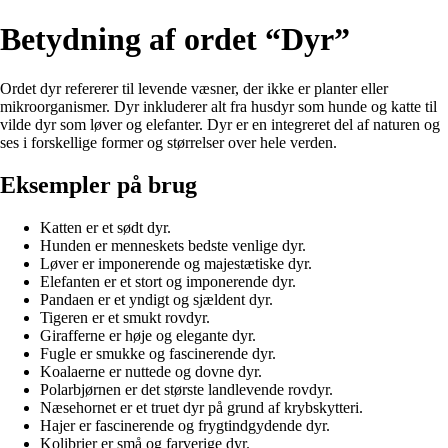
Betydning af ordet “Dyr”
Ordet dyr refererer til levende væsner, der ikke er planter eller
mikroorganismer. Dyr inkluderer alt fra husdyr som hunde og katte til
vilde dyr som løver og elefanter. Dyr er en integreret del af naturen og
ses i forskellige former og størrelser over hele verden.
Eksempler på brug
Katten er et sødt dyr.
Hunden er menneskets bedste venlige dyr.
Løver er imponerende og majestætiske dyr.
Elefanten er et stort og imponerende dyr.
Pandaen er et yndigt og sjældent dyr.
Tigeren er et smukt rovdyr.
Girafferne er høje og elegante dyr.
Fugle er smukke og fascinerende dyr.
Koalaerne er nuttede og dovne dyr.
Polarbjørnen er det største landlevende rovdyr.
Næsehornet er et truet dyr på grund af krybskytteri.
Hajer er fascinerende og frygtindgydende dyr.
Kolibrier er små og farverige dyr.