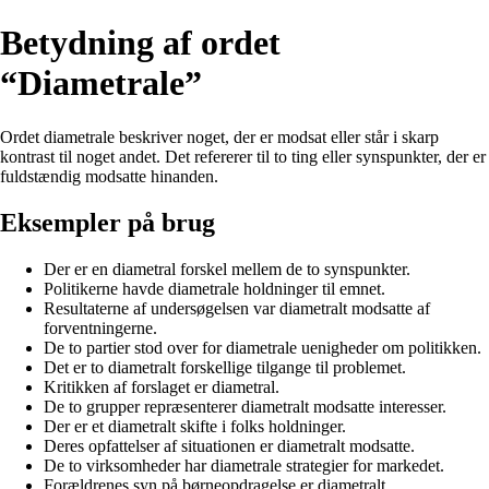
Betydning af ordet
“Diametrale”
Ordet diametrale beskriver noget, der er modsat eller står i skarp
kontrast til noget andet. Det refererer til to ting eller synspunkter, der er
fuldstændig modsatte hinanden.
Eksempler på brug
Der er en diametral forskel mellem de to synspunkter.
Politikerne havde diametrale holdninger til emnet.
Resultaterne af undersøgelsen var diametralt modsatte af
forventningerne.
De to partier stod over for diametrale uenigheder om politikken.
Det er to diametralt forskellige tilgange til problemet.
Kritikken af forslaget er diametral.
De to grupper repræsenterer diametralt modsatte interesser.
Der er et diametralt skifte i folks holdninger.
Deres opfattelser af situationen er diametralt modsatte.
De to virksomheder har diametrale strategier for markedet.
Forældrenes syn på børneopdragelse er diametralt.