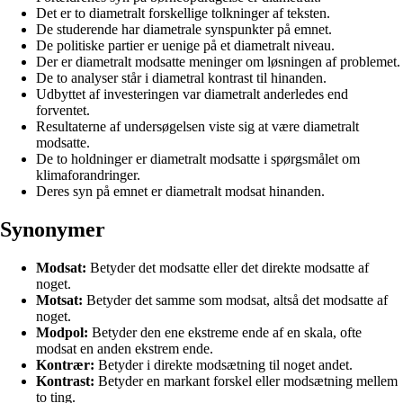
Det er to diametralt forskellige tolkninger af teksten.
De studerende har diametrale synspunkter på emnet.
De politiske partier er uenige på et diametralt niveau.
Der er diametralt modsatte meninger om løsningen af problemet.
De to analyser står i diametral kontrast til hinanden.
Udbyttet af investeringen var diametralt anderledes end
forventet.
Resultaterne af undersøgelsen viste sig at være diametralt
modsatte.
De to holdninger er diametralt modsatte i spørgsmålet om
klimaforandringer.
Deres syn på emnet er diametralt modsat hinanden.
Synonymer
Modsat:
Betyder det modsatte eller det direkte modsatte af
noget.
Motsat:
Betyder det samme som modsat, altså det modsatte af
noget.
Modpol:
Betyder den ene ekstreme ende af en skala, ofte
modsat en anden ekstrem ende.
Kontrær:
Betyder i direkte modsætning til noget andet.
Kontrast:
Betyder en markant forskel eller modsætning mellem
to ting.