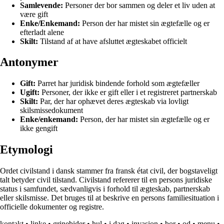
Samlevende:
Personer der bor sammen og deler et liv uden at
være gift
Enke/Enkemand:
Person der har mistet sin ægtefælle og er
efterladt alene
Skilt:
Tilstand af at have afsluttet ægteskabet officielt
Antonymer
Gift:
Parret har juridisk bindende forhold som ægtefæller
Ugift:
Personer, der ikke er gift eller i et registreret partnerskab
Skilt:
Par, der har ophævet deres ægteskab via lovligt
skilsmissedokument
Enke/enkemand:
Person, der har mistet sin ægtefælle og er
ikke gengift
Etymologi
Ordet civilstand i dansk stammer fra fransk état civil, der bogstaveligt
talt betyder civil tilstand. Civilstand refererer til en persons juridiske
status i samfundet, sædvanligvis i forhold til ægteskab, partnerskab
eller skilsmisse. Det bruges til at beskrive en persons familiesituation i
officielle dokumenter og registre.
kontakt
•
linke
•
grinebider
•
hul
•
i dag
•
invasion
•
bor
•
od
•
menu
•