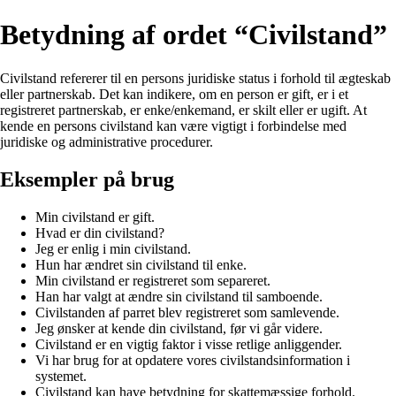
Betydning af ordet “Civilstand”
Civilstand refererer til en persons juridiske status i forhold til ægteskab
eller partnerskab. Det kan indikere, om en person er gift, er i et
registreret partnerskab, er enke/enkemand, er skilt eller er ugift. At
kende en persons civilstand kan være vigtigt i forbindelse med
juridiske og administrative procedurer.
Eksempler på brug
Min civilstand er gift.
Hvad er din civilstand?
Jeg er enlig i min civilstand.
Hun har ændret sin civilstand til enke.
Min civilstand er registreret som separeret.
Han har valgt at ændre sin civilstand til samboende.
Civilstanden af parret blev registreret som samlevende.
Jeg ønsker at kende din civilstand, før vi går videre.
Civilstand er en vigtig faktor i visse retlige anliggender.
Vi har brug for at opdatere vores civilstandsinformation i
systemet.
Civilstand kan have betydning for skattemæssige forhold.