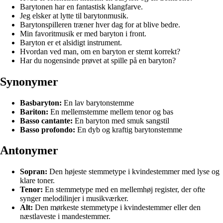
Barytonen har en fantastisk klangfarve.
Jeg elsker at lytte til barytonmusik.
Barytonspilleren træner hver dag for at blive bedre.
Min favoritmusik er med baryton i front.
Baryton er et alsidigt instrument.
Hvordan ved man, om en baryton er stemt korrekt?
Har du nogensinde prøvet at spille på en baryton?
Synonymer
Basbaryton:
En lav barytonstemme
Bariton:
En mellemstemme mellem tenor og bas
Basso cantante:
En baryton med smuk sangstil
Basso profondo:
En dyb og kraftig barytonstemme
Antonymer
Sopran:
Den højeste stemmetype i kvindestemmer med lyse og
klare toner.
Tenor:
En stemmetype med en mellemhøj register, der ofte
synger melodilinjer i musikværker.
Alt:
Den mørkeste stemmetype i kvindestemmer eller den
næstlaveste i mandestemmer.