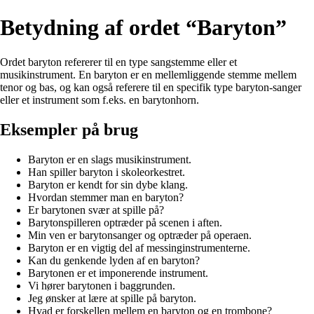
Betydning af ordet “Baryton”
Ordet baryton refererer til en type sangstemme eller et
musikinstrument. En baryton er en mellemliggende stemme mellem
tenor og bas, og kan også referere til en specifik type baryton-sanger
eller et instrument som f.eks. en barytonhorn.
Eksempler på brug
Baryton er en slags musikinstrument.
Han spiller baryton i skoleorkestret.
Baryton er kendt for sin dybe klang.
Hvordan stemmer man en baryton?
Er barytonen svær at spille på?
Barytonspilleren optræder på scenen i aften.
Min ven er barytonsanger og optræder på operaen.
Baryton er en vigtig del af messinginstrumenterne.
Kan du genkende lyden af en baryton?
Barytonen er et imponerende instrument.
Vi hører barytonen i baggrunden.
Jeg ønsker at lære at spille på baryton.
Hvad er forskellen mellem en baryton og en trombone?