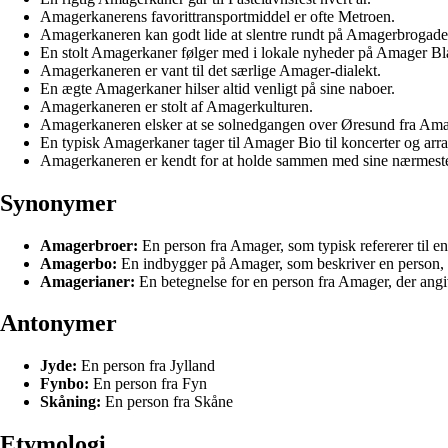
Amagerkanerens favorittransportmiddel er ofte Metroen.
Amagerkaneren kan godt lide at slentre rundt på Amagerbrogade
En stolt Amagerkaner følger med i lokale nyheder på Amager Bl
Amagerkaneren er vant til det særlige Amager-dialekt.
En ægte Amagerkaner hilser altid venligt på sine naboer.
Amagerkaneren er stolt af Amagerkulturen.
Amagerkaneren elsker at se solnedgangen over Øresund fra Ama
En typisk Amagerkaner tager til Amager Bio til koncerter og arr
Amagerkaneren er kendt for at holde sammen med sine nærmest
Synonymer
Amagerbroer:
En person fra Amager, som typisk refererer til 
Amagerbo:
En indbygger på Amager, som beskriver en person, de
Amagerianer:
En betegnelse for en person fra Amager, der angiv
Antonymer
Jyde:
En person fra Jylland
Fynbo:
En person fra Fyn
Skåning:
En person fra Skåne
Etymologi