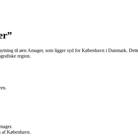
er”
lknytning til øen Amager, som ligger syd for København i Danmark. Dett
ografiske region.
en.
mager.
en af København.