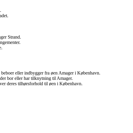
.
adet.
ger Strand.
angementer.
e.
en beboer eller indbygger fra øen Amager i København.
r bor eller har tilknytning til Amager.
er deres tilhørsforhold til øen i København.