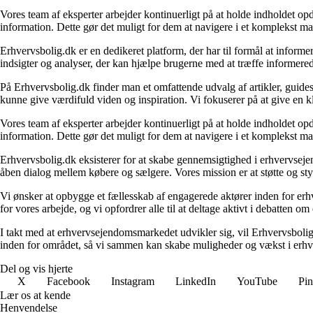
Vores team af eksperter arbejder kontinuerligt på at holde indholdet opd
information. Dette gør det muligt for dem at navigere i et komplekst ma
Erhvervsbolig.dk er en dedikeret platform, der har til formål at inf
indsigter og analyser, der kan hjælpe brugerne med at træffe informere
På Erhvervsbolig.dk finder man et omfattende udvalg af artikler, guides
kunne give værdifuld viden og inspiration. Vi fokuserer på at give en kl
Vores team af eksperter arbejder kontinuerligt på at holde indholdet opd
information. Dette gør det muligt for dem at navigere i et komplekst ma
Erhvervsbolig.dk eksisterer for at skabe gennemsigtighed i erhvervsejen
åben dialog mellem købere og sælgere. Vores mission er at støtte og st
Vi ønsker at opbygge et fællesskab af engagerede aktører inden for erh
for vores arbejde, og vi opfordrer alle til at deltage aktivt i debatten 
I takt med at erhvervsejendomsmarkedet udvikler sig, vil Erhvervsboli
inden for området, så vi sammen kan skabe muligheder og vækst i erhve
Del og vis hjerte
X
Facebook
Instagram
LinkedIn
YouTube
Pin
Lær os at kende
Henvendelse