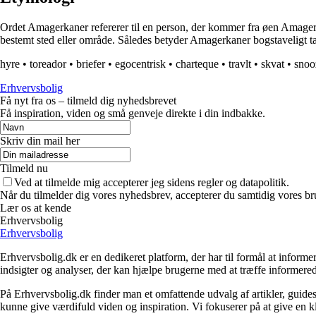
Ordet Amagerkaner refererer til en person, der kommer fra øen Amager,
bestemt sted eller område. Således betyder Amagerkaner bogstaveligt ta
hyre
•
toreador
•
briefer
•
egocentrisk
•
charteque
•
travlt
•
skvat
•
snoo
Erhvervsbolig
Få nyt fra os – tilmeld dig nyhedsbrevet
Få inspiration, viden og små genveje direkte i din indbakke.
Skriv din mail her
Tilmeld nu
Ved at tilmelde mig accepterer jeg sidens regler og datapolitik.
Når du tilmelder dig vores nyhedsbrev, accepterer du samtidig vores br
Lær os at kende
Erhvervsbolig
Erhvervsbolig
Erhvervsbolig.dk er en dedikeret platform, der har til formål at inf
indsigter og analyser, der kan hjælpe brugerne med at træffe informere
På Erhvervsbolig.dk finder man et omfattende udvalg af artikler, guides
kunne give værdifuld viden og inspiration. Vi fokuserer på at give en kl