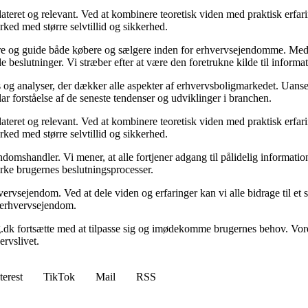
ateret og relevant. Ved at kombinere teoretisk viden med praktisk erfarin
rked med større selvtillid og sikkerhed.
ormere og guide både købere og sælgere inden for erhvervsejendomme. M
de beslutninger. Vi stræber efter at være den foretrukne kilde til inf
 og analyser, der dækker alle aspekter af erhvervsboligmarkedet. Uanset
ar forståelse af de seneste tendenser og udviklinger i branchen.
ateret og relevant. Ved at kombinere teoretisk viden med praktisk erfarin
rked med større selvtillid og sikkerhed.
domshandler. Vi mener, at alle fortjener adgang til pålidelig informati
yrke brugernes beslutningsprocesser.
vervsejendom. Ved at dele viden og erfaringer kan vi alle bidrage til e
om erhvervsejendom.
g.dk fortsætte med at tilpasse sig og imødekomme brugernes behov. Vore
rvslivet.
terest
TikTok
Mail
RSS