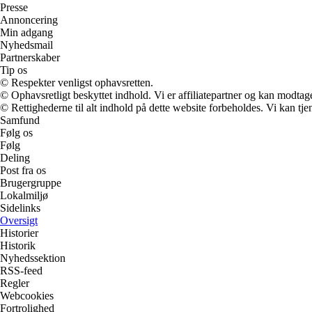
Presse
Annoncering
Min adgang
Nyhedsmail
Partnerskaber
Tip os
© Respekter venligst ophavsretten.
© Ophavsretligt beskyttet indhold. Vi er affiliatepartner og kan modtag
© Rettighederne til alt indhold på dette website forbeholdes. Vi kan t
Samfund
Følg os
Følg
Deling
Post fra os
Brugergruppe
Lokalmiljø
Sidelinks
Oversigt
Historier
Historik
Nyhedssektion
RSS-feed
Regler
Webcookies
Fortrolighed