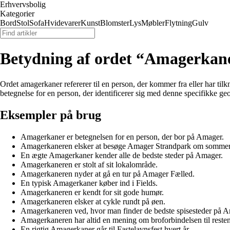
Erhvervsbolig
Kategorier
Bord
Stol
Sofa
Hvidevarer
Kunst
Blomster
Lys
Møbler
Flytning
Gulv
Betydning af ordet “Amagerkan
Ordet amagerkaner refererer til en person, der kommer fra eller har ti
betegnelse for en person, der identificerer sig med denne specifikke ge
Eksempler på brug
Amagerkaner er betegnelsen for en person, der bor på Amager.
Amagerkaneren elsker at besøge Amager Strandpark om sommer
En ægte Amagerkaner kender alle de bedste steder på Amager.
Amagerkaneren er stolt af sit lokalområde.
Amagerkaneren nyder at gå en tur på Amager Fælled.
En typisk Amagerkaner køber ind i Fields.
Amagerkaneren er kendt for sit gode humør.
Amagerkaneren elsker at cykle rundt på øen.
Amagerkaneren ved, hvor man finder de bedste spisesteder på A
Amagerkaneren har altid en mening om broforbindelsen til rest
En rigtig Amagerkaner går til Fastelavnsfest hvert år.