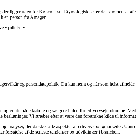
 der ligger uden for København. Etymologisk set er det sammensat af Am
lt en person fra Amager.
ze
•
pillefyr
•
ugervilkår og persondatapolitik. Du kan nemt og når som helst afmelde d
ormere og guide både købere og sælgere inden for erhvervsejendomme. M
de beslutninger. Vi stræber efter at være den foretrukne kilde til inf
 og analyser, der dækker alle aspekter af erhvervsboligmarkedet. Uanset
ar forståelse af de seneste tendenser og udviklinger i branchen.