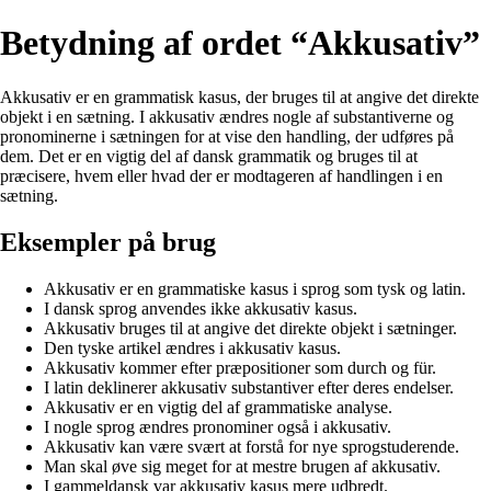
Betydning af ordet “Akkusativ”
Akkusativ er en grammatisk kasus, der bruges til at angive det direkte
objekt i en sætning. I akkusativ ændres nogle af substantiverne og
pronominerne i sætningen for at vise den handling, der udføres på
dem. Det er en vigtig del af dansk grammatik og bruges til at
præcisere, hvem eller hvad der er modtageren af handlingen i en
sætning.
Eksempler på brug
Akkusativ er en grammatiske kasus i sprog som tysk og latin.
I dansk sprog anvendes ikke akkusativ kasus.
Akkusativ bruges til at angive det direkte objekt i sætninger.
Den tyske artikel ændres i akkusativ kasus.
Akkusativ kommer efter præpositioner som durch og für.
I latin deklinerer akkusativ substantiver efter deres endelser.
Akkusativ er en vigtig del af grammatiske analyse.
I nogle sprog ændres pronominer også i akkusativ.
Akkusativ kan være svært at forstå for nye sprogstuderende.
Man skal øve sig meget for at mestre brugen af akkusativ.
I gammeldansk var akkusativ kasus mere udbredt.