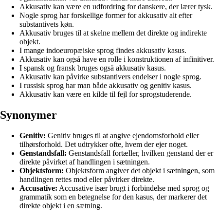
Akkusativ kan være en udfordring for danskere, der lærer tysk.
Nogle sprog har forskellige former for akkusativ alt efter
substantivets køn.
Akkusativ bruges til at skelne mellem det direkte og indirekte
objekt.
I mange indoeuropæiske sprog findes akkusativ kasus.
Akkusativ kan også have en rolle i konstruktionen af infinitiver.
I spansk og fransk bruges også akkusativ kasus.
Akkusativ kan påvirke substantivers endelser i nogle sprog.
I russisk sprog har man både akkusativ og genitiv kasus.
Akkusativ kan være en kilde til fejl for sprogstuderende.
Synonymer
Genitiv:
Genitiv bruges til at angive ejendomsforhold eller
tilhørsforhold. Det udtrykker ofte, hvem der ejer noget.
Genstandsfall:
Genstandsfall fortæller, hvilken genstand der er
direkte påvirket af handlingen i sætningen.
Objektsform:
Objektsform angiver det objekt i sætningen, som
handlingen rettes mod eller påvirker direkte.
Accusative:
Accusative især brugt i forbindelse med sprog og
grammatik som en betegnelse for den kasus, der markerer det
direkte objekt i en sætning.