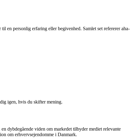
r til en personlig erfaring eller begivenhed. Samlet set refererer aha-
ig igen, hvis du skifter mening.
ed en dybdegående viden om markedet tilbyder mediet relevante
ormation om erhvervsejendomme i Danmark.