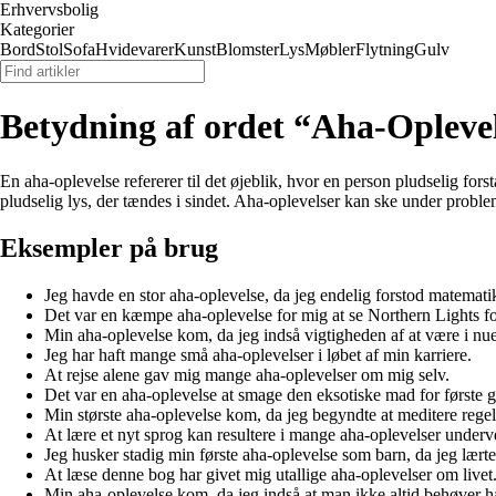
Erhvervsbolig
Kategorier
Bord
Stol
Sofa
Hvidevarer
Kunst
Blomster
Lys
Møbler
Flytning
Gulv
Betydning af ordet “Aha-Opleve
En aha-oplevelse refererer til det øjeblik, hvor en person pludselig fors
pludselig lys, der tændes i sindet. Aha-oplevelser kan ske under problem
Eksempler på brug
Jeg havde en stor aha-oplevelse, da jeg endelig forstod matemat
Det var en kæmpe aha-oplevelse for mig at se Northern Lights fo
Min aha-oplevelse kom, da jeg indså vigtigheden af at være i nue
Jeg har haft mange små aha-oplevelser i løbet af min karriere.
At rejse alene gav mig mange aha-oplevelser om mig selv.
Det var en aha-oplevelse at smage den eksotiske mad for første 
Min største aha-oplevelse kom, da jeg begyndte at meditere rege
At lære et nyt sprog kan resultere i mange aha-oplevelser underv
Jeg husker stadig min første aha-oplevelse som barn, da jeg lærte
At læse denne bog har givet mig utallige aha-oplevelser om livet
Min aha-oplevelse kom, da jeg indså at man ikke altid behøver ha