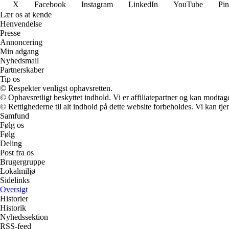
X
Facebook
Instagram
LinkedIn
YouTube
Pin
Lær os at kende
Henvendelse
Presse
Annoncering
Min adgang
Nyhedsmail
Partnerskaber
Tip os
© Respekter venligst ophavsretten.
© Ophavsretligt beskyttet indhold. Vi er affiliatepartner og kan modtag
© Rettighederne til alt indhold på dette website forbeholdes. Vi kan t
Samfund
Følg os
Følg
Deling
Post fra os
Brugergruppe
Lokalmiljø
Sidelinks
Oversigt
Historier
Historik
Nyhedssektion
RSS-feed