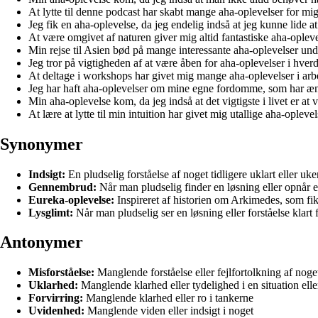
At lytte til denne podcast har skabt mange aha-oplevelser for mig
Jeg fik en aha-oplevelse, da jeg endelig indså at jeg kunne lide a
At være omgivet af naturen giver mig altid fantastiske aha-opleve
Min rejse til Asien bød på mange interessante aha-oplevelser und
Jeg tror på vigtigheden af at være åben for aha-oplevelser i hver
At deltage i workshops har givet mig mange aha-oplevelser i arbe
Jeg har haft aha-oplevelser om mine egne fordomme, som har ænd
Min aha-oplevelse kom, da jeg indså at det vigtigste i livet er at væ
At lære at lytte til min intuition har givet mig utallige aha-oplev
Synonymer
Indsigt:
En pludselig forståelse af noget tidligere uklart eller uke
Gennembrud:
Når man pludselig finder en løsning eller opnår e
Eureka-oplevelse:
Inspireret af historien om Arkimedes, som fik
Lysglimt:
Når man pludselig ser en løsning eller forståelse klart f
Antonymer
Misforståelse:
Manglende forståelse eller fejlfortolkning af noge
Uklarhed:
Manglende klarhed eller tydelighed i en situation ell
Forvirring:
Manglende klarhed eller ro i tankerne
Uvidenhed:
Manglende viden eller indsigt i noget