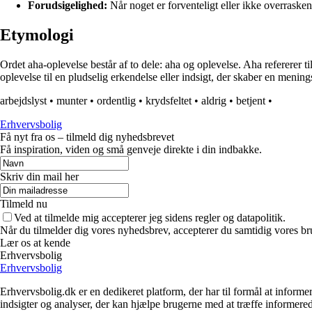
Forudsigelighed:
Når noget er forventeligt eller ikke overraske
Etymologi
Ordet aha-oplevelse består af to dele: aha og oplevelse. Aha refererer til
oplevelse til en pludselig erkendelse eller indsigt, der skaber en menings
arbejdslyst
•
munter
•
ordentlig
•
krydsfeltet
•
aldrig
•
betjent
•
Erhvervsbolig
Få nyt fra os – tilmeld dig nyhedsbrevet
Få inspiration, viden og små genveje direkte i din indbakke.
Skriv din mail her
Tilmeld nu
Ved at tilmelde mig accepterer jeg sidens regler og datapolitik.
Når du tilmelder dig vores nyhedsbrev, accepterer du samtidig vores br
Lær os at kende
Erhvervsbolig
Erhvervsbolig
Erhvervsbolig.dk er en dedikeret platform, der har til formål at inf
indsigter og analyser, der kan hjælpe brugerne med at træffe informere