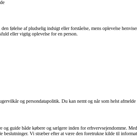
nde
 den følelse af pludselig indsigt eller forståelse, mens oplevelse henvise
fuld eller vigtig oplevelse for en person.
ugervilkår og persondatapolitik. Du kan nemt og når som helst afmelde d
ormere og guide både købere og sælgere inden for erhvervsejendomme. M
de beslutninger. Vi stræber efter at være den foretrukne kilde til inf