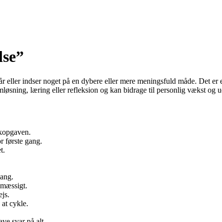
lse”
tår eller indser noget på en dybere eller mere meningsfuld måde. Det er et
løsning, læring eller refleksion og kan bidrage til personlig vækst og u
ikopgaven.
r første gang.
t.
gang.
lmæssigt.
ejs.
 at cykle.
.
ve svar på alt.