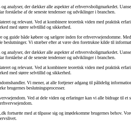
 og analyser, der dækker alle aspekter af erhvervsboligmarkedet. Uanset
ar forståelse af de seneste tendenser og udviklinger i branchen.
ateret og relevant. Ved at kombinere teoretisk viden med praktisk erfarin
rked med større selvtillid og sikkerhed.
ormere og guide både købere og sælgere inden for erhvervsejendomme. M
de beslutninger. Vi stræber efter at være den foretrukne kilde til inf
 og analyser, der dækker alle aspekter af erhvervsboligmarkedet. Uanset
ar forståelse af de seneste tendenser og udviklinger i branchen.
ateret og relevant. Ved at kombinere teoretisk viden med praktisk erfarin
rked med større selvtillid og sikkerhed.
domshandler. Vi mener, at alle fortjener adgang til pålidelig informati
yrke brugernes beslutningsprocesser.
vervsejendom. Ved at dele viden og erfaringer kan vi alle bidrage til e
om erhvervsejendom.
g.dk fortsætte med at tilpasse sig og imødekomme brugernes behov. Vore
rvslivet.