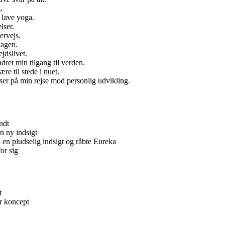
.
t lave yoga.
lser.
ervejs.
dagen.
jdslivet.
ret min tilgang til verden.
re til stede i nuet.
elser på min rejse mod personlig udvikling.
ndt
n ny indsigt
 en pludselig indsigt og råbte Eureka
or sig
t
er koncept