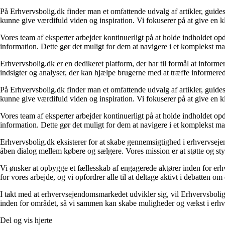
På Erhvervsbolig.dk finder man et omfattende udvalg af artikler, guides
kunne give værdifuld viden og inspiration. Vi fokuserer på at give en kl
Vores team af eksperter arbejder kontinuerligt på at holde indholdet opd
information. Dette gør det muligt for dem at navigere i et komplekst ma
Erhvervsbolig.dk er en dedikeret platform, der har til formål at inf
indsigter og analyser, der kan hjælpe brugerne med at træffe informere
På Erhvervsbolig.dk finder man et omfattende udvalg af artikler, guides
kunne give værdifuld viden og inspiration. Vi fokuserer på at give en kl
Vores team af eksperter arbejder kontinuerligt på at holde indholdet opd
information. Dette gør det muligt for dem at navigere i et komplekst ma
Erhvervsbolig.dk eksisterer for at skabe gennemsigtighed i erhvervsejen
åben dialog mellem købere og sælgere. Vores mission er at støtte og st
Vi ønsker at opbygge et fællesskab af engagerede aktører inden for erh
for vores arbejde, og vi opfordrer alle til at deltage aktivt i debatten 
I takt med at erhvervsejendomsmarkedet udvikler sig, vil Erhvervsboli
inden for området, så vi sammen kan skabe muligheder og vækst i erhve
Del og vis hjerte