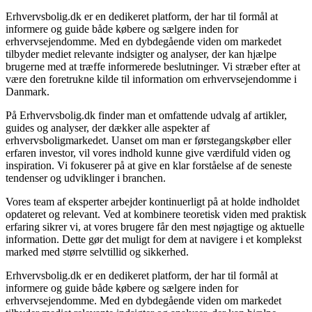
Erhvervsbolig.dk er en dedikeret platform, der har til formål at
informere og guide både købere og sælgere inden for
erhvervsejendomme. Med en dybdegående viden om markedet
tilbyder mediet relevante indsigter og analyser, der kan hjælpe
brugerne med at træffe informerede beslutninger. Vi stræber efter at
være den foretrukne kilde til information om erhvervsejendomme i
Danmark.
På Erhvervsbolig.dk finder man et omfattende udvalg af artikler,
guides og analyser, der dækker alle aspekter af
erhvervsboligmarkedet. Uanset om man er førstegangskøber eller
erfaren investor, vil vores indhold kunne give værdifuld viden og
inspiration. Vi fokuserer på at give en klar forståelse af de seneste
tendenser og udviklinger i branchen.
Vores team af eksperter arbejder kontinuerligt på at holde indholdet
opdateret og relevant. Ved at kombinere teoretisk viden med praktisk
erfaring sikrer vi, at vores brugere får den mest nøjagtige og aktuelle
information. Dette gør det muligt for dem at navigere i et komplekst
marked med større selvtillid og sikkerhed.
Erhvervsbolig.dk er en dedikeret platform, der har til formål at
informere og guide både købere og sælgere inden for
erhvervsejendomme. Med en dybdegående viden om markedet