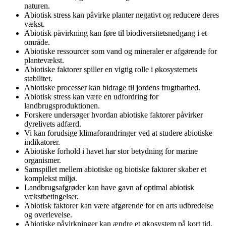
naturen.
Abiotisk stress kan påvirke planter negativt og reducere deres
vækst.
Abiotisk påvirkning kan føre til biodiversitetsnedgang i et
område.
Abiotiske ressourcer som vand og mineraler er afgørende for
plantevækst.
Abiotiske faktorer spiller en vigtig rolle i økosystemets
stabilitet.
Abiotiske processer kan bidrage til jordens frugtbarhed.
Abiotisk stress kan være en udfordring for
landbrugsproduktionen.
Forskere undersøger hvordan abiotiske faktorer påvirker
dyrelivets adfærd.
Vi kan forudsige klimaforandringer ved at studere abiotiske
indikatorer.
Abiotiske forhold i havet har stor betydning for marine
organismer.
Samspillet mellem abiotiske og biotiske faktorer skaber et
komplekst miljø.
Landbrugsafgrøder kan have gavn af optimal abiotisk
vækstbetingelser.
Abiotisk faktorer kan være afgørende for en arts udbredelse
og overlevelse.
Abiotiske påvirkninger kan ændre et økosystem på kort tid.