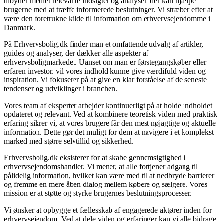
tilbyder mediet relevante indsigter og analyser, der kan hjælpe
brugerne med at træffe informerede beslutninger. Vi stræber efter at
være den foretrukne kilde til information om erhvervsejendomme i
Danmark.
På Erhvervsbolig.dk finder man et omfattende udvalg af artikler,
guides og analyser, der dækker alle aspekter af
erhvervsboligmarkedet. Uanset om man er førstegangskøber eller
erfaren investor, vil vores indhold kunne give værdifuld viden og
inspiration. Vi fokuserer på at give en klar forståelse af de seneste
tendenser og udviklinger i branchen.
Vores team af eksperter arbejder kontinuerligt på at holde indholdet
opdateret og relevant. Ved at kombinere teoretisk viden med praktisk
erfaring sikrer vi, at vores brugere får den mest nøjagtige og aktuelle
information. Dette gør det muligt for dem at navigere i et komplekst
marked med større selvtillid og sikkerhed.
Erhvervsbolig.dk eksisterer for at skabe gennemsigtighed i
erhvervsejendomshandler. Vi mener, at alle fortjener adgang til
pålidelig information, hvilket kan være med til at nedbryde barrierer
og fremme en mere åben dialog mellem købere og sælgere. Vores
mission er at støtte og styrke brugernes beslutningsprocesser.
Vi ønsker at opbygge et fællesskab af engagerede aktører inden for
erhvervsejendom. Ved at dele viden og erfaringer kan vi alle bidrage