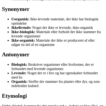
Synonymer
Uorganisk:
Ikke-levende materiale, der ikke har biologisk
oprindelse
Ikkelivende:
Noget der ikke er levende, ikke-organisk
Ikke-biologisk:
Materiale eller forhold der ikke stammer fra
levende organismer
Ikke-organisk:
Materiale der ikke er produceret af eller
udgør en del af en organisme
Antonymer
Biologisk:
Beskriver organismer eller livsformer, der er
forbundet med levende organismer.
Levende:
Noget der er i live og har egenskaber forbundet
med liv.
Organisk:
Stoffer der stammer fra planter eller dyr, og som
indeholder kulstof.
Etymologi
Ordet abiotisk kommer fra det græske ord a- (uden) og bios (liv), og